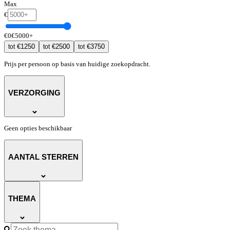
Max
€
€
0
€
5000
+
€
1250
€
2500
€
3750
tot
tot
tot
Prijs per persoon op basis van huidige zoekopdracht.
VERZORGING
Geen opties beschikbaar
AANTAL STERREN
THEMA