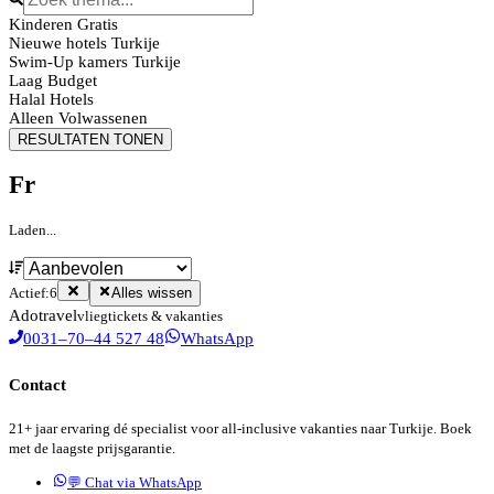
Kinderen Gratis
Nieuwe hotels Turkije
Swim-Up kamers Turkije
Laag Budget
Halal Hotels
Alleen Volwassenen
RESULTATEN TONEN
Fr
Laden...
Actief:
6
Alles wissen
Ado
travel
vliegtickets & vakanties
0031–70–44 527 48
WhatsApp
Contact
21+ jaar ervaring dé specialist voor all-inclusive vakanties naar Turkije. Boek
met de laagste prijsgarantie.
💬 Chat via WhatsApp