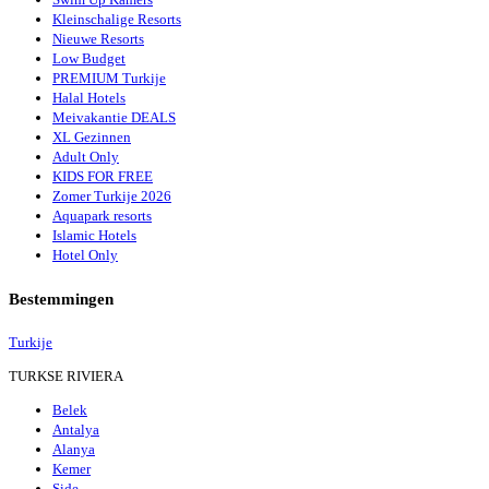
Kleinschalige Resorts
Nieuwe Resorts
Low Budget
PREMIUM Turkije
Halal Hotels
Meivakantie DEALS
XL Gezinnen
Adult Only
KIDS FOR FREE
Zomer Turkije 2026
Aquapark resorts
Islamic Hotels
Hotel Only
Bestemmingen
Turkije
TURKSE RIVIERA
Belek
Antalya
Alanya
Kemer
Side