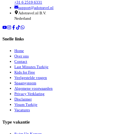
+31 6 2519 6331
support@adotravel.nl
Adotravel.nl B.V.
Nederland
Snelle links
Home
Over ons
Contact
Last Minutes Turkije
Kids for Free
Veelgestelde vragen
Spaarsysteem
Algemene voorwaarden
Privacy Verklaring
Disclaimer
Visum Turkije
Vacatures
Type vakantie
Swim Up Kamers