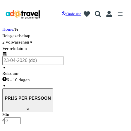
Oude site
Home
/
Fr
Reisgezelschap
2 volwassenen
▼
Vertrekdatum
▼
Reisduur
6 - 10 dagen
▼
PRIJS PER PERSOON
Min
€
—