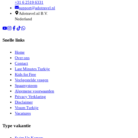
+31 6 2519 6331
support@adotravel.nl
Adotravel.nl B.V.
Nederland
Snelle links
Home
Over ons
Contact
Last Minutes Turkije
Kids for Free
Veelgestelde vragen
Spaarsysteem
Algemene voorwaarden
Privacy Verklaring
Disclaimer
Visum Turkije
Vacatures
Type vakantie
Swim Up Kamers