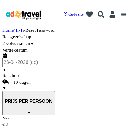
Oude site
Home
/
Tr
/
Tr
/
Reset Password
Reisgezelschap
2 volwassenen
▼
Vertrekdatum
▼
Reisduur
6 - 10 dagen
▼
PRIJS PER PERSOON
Min
€
—