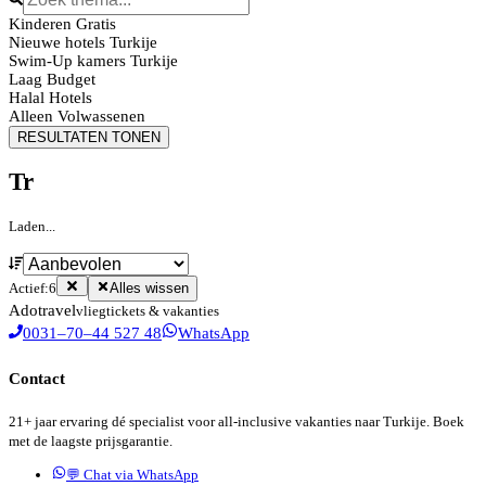
Kinderen Gratis
Nieuwe hotels Turkije
Swim-Up kamers Turkije
Laag Budget
Halal Hotels
Alleen Volwassenen
RESULTATEN TONEN
Tr
Laden...
Actief:
6
Alles wissen
Ado
travel
vliegtickets & vakanties
0031–70–44 527 48
WhatsApp
Contact
21+ jaar ervaring dé specialist voor all-inclusive vakanties naar Turkije. Boek
met de laagste prijsgarantie.
💬 Chat via WhatsApp