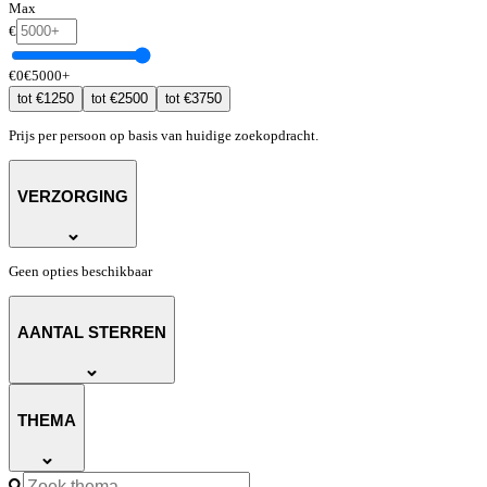
Max
€
€
0
€
5000
+
€
1250
€
2500
€
3750
tot
tot
tot
Prijs per persoon op basis van huidige zoekopdracht.
VERZORGING
Geen opties beschikbaar
AANTAL STERREN
THEMA