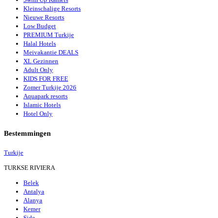
Kleinschalige Resorts
Nieuwe Resorts
Low Budget
PREMIUM Turkije
Halal Hotels
Meivakantie DEALS
XL Gezinnen
Adult Only
KIDS FOR FREE
Zomer Turkije 2026
Aquapark resorts
Islamic Hotels
Hotel Only
Bestemmingen
Turkije
TURKSE RIVIERA
Belek
Antalya
Alanya
Kemer
Side