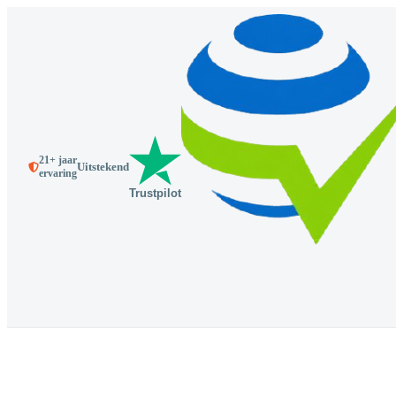
21+ jaar
Uitstekend
ervaring
Trustpilot