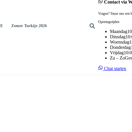
Contact via 
Vragen? Stuur ons een b
Openingstijden
EE
Zomer Turkije 2026
Maandag
10
Dinsdag
10:
Woensdag
1
Donderdag
Vrijdag
10:0
Za – Zo
Ges
Chat starten