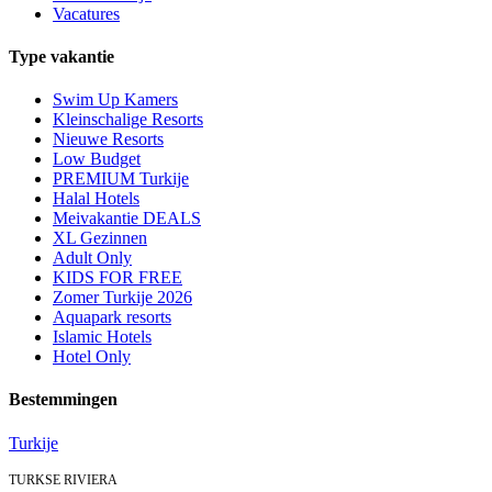
Vacatures
Type vakantie
Swim Up Kamers
Kleinschalige Resorts
Nieuwe Resorts
Low Budget
PREMIUM Turkije
Halal Hotels
Meivakantie DEALS
XL Gezinnen
Adult Only
KIDS FOR FREE
Zomer Turkije 2026
Aquapark resorts
Islamic Hotels
Hotel Only
Bestemmingen
Turkije
TURKSE RIVIERA