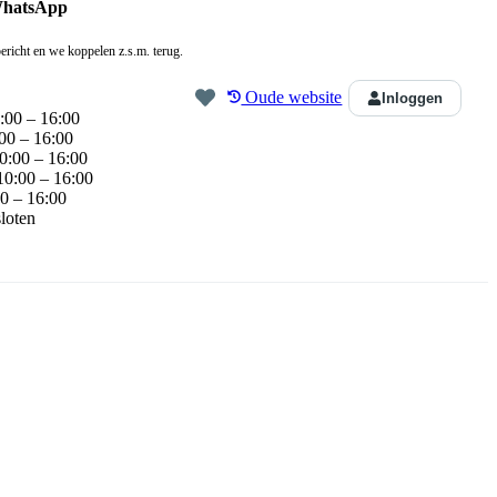
WhatsApp
ericht en we koppelen z.s.m. terug.
Oude website
Inloggen
:00 – 16:00
00 – 16:00
0:00 – 16:00
10:00 – 16:00
0 – 16:00
loten