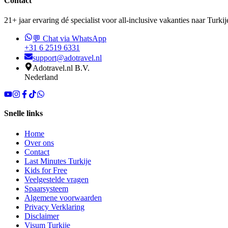
Contact
21+ jaar ervaring dé specialist voor all-inclusive vakanties naar Turkij
💬 Chat via WhatsApp
+31 6 2519 6331
support@adotravel.nl
Adotravel.nl B.V.
Nederland
Snelle links
Home
Over ons
Contact
Last Minutes Turkije
Kids for Free
Veelgestelde vragen
Spaarsysteem
Algemene voorwaarden
Privacy Verklaring
Disclaimer
Visum Turkije