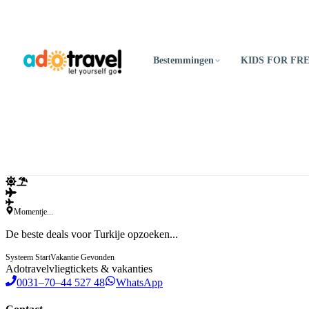
Bestemmingen
KIDS FOR FR
Momentje...
De beste deals voor Turkije opzoeken...
Systeem Start
Vakantie Gevonden
Ado
travel
vliegtickets & vakanties
0031–70–44 527 48
WhatsApp