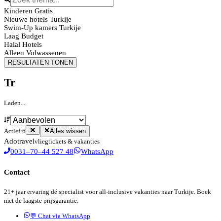
Kinderen Gratis
Nieuwe hotels Turkije
Swim-Up kamers Turkije
Laag Budget
Halal Hotels
Alleen Volwassenen
RESULTATEN TONEN
Tr
Laden...
Actief:
6
Alles wissen
Ado
travel
vliegtickets & vakanties
0031–70–44 527 48
WhatsApp
Contact
21+ jaar ervaring dé specialist voor all-inclusive vakanties naar Turkije. Boek
met de laagste prijsgarantie.
💬 Chat via WhatsApp