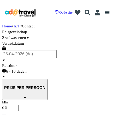
Oude site
Home
/
Tr
/
Tr
/
Contact
Reisgezelschap
2 volwassenen
▼
Vertrekdatum
▼
Reisduur
6 - 10 dagen
▼
PRIJS PER PERSOON
Min
€
—