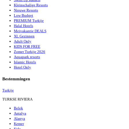
Kleinschalige Resorts
Nieuwe Resorts
Low Budget
PREMIUM Turkije
Halal Hotels
Meivakantie DEALS
XL Gezinnen
Adult Only
KIDS FOR FREE
Zomer Turkije 2026
Aquapark resorts
Islamic Hotels
Hotel Only
Bestemmingen
Turkije
TURKSE RIVIERA
Belek
Antalya
Alanya
Kemer
Side