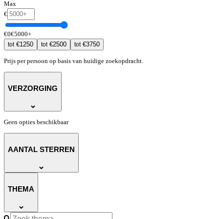
Max
€
€
0
€
5000
+
€
1250
€
2500
€
3750
tot
tot
tot
Prijs per persoon op basis van huidige zoekopdracht.
VERZORGING
Geen opties beschikbaar
AANTAL STERREN
THEMA