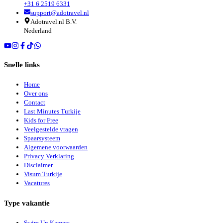
+31 6 2519 6331
support@adotravel.nl
Adotravel.nl B.V.
Nederland
Snelle links
Home
Over ons
Contact
Last Minutes Turkije
Kids for Free
Veelgestelde vragen
Spaarsysteem
Algemene voorwaarden
Privacy Verklaring
Disclaimer
Visum Turkije
Vacatures
Type vakantie
Swim Up Kamers