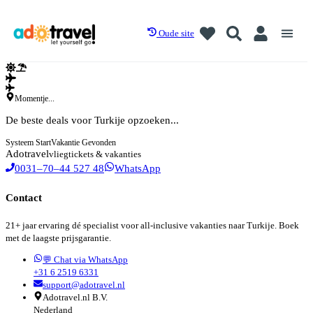
Oude site
Momentje...
De beste deals voor Turkije opzoeken...
Systeem Start
Vakantie Gevonden
Ado
travel
vliegtickets & vakanties
0031–70–44 527 48
WhatsApp
Contact
21+ jaar ervaring dé specialist voor all-inclusive vakanties naar Turkije. Boek
met de laagste prijsgarantie.
💬 Chat via WhatsApp
+31 6 2519 6331
support@adotravel.nl
Adotravel.nl B.V.
Nederland