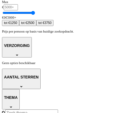
Max
€
€
0
€
5000
+
€
1250
€
2500
€
3750
tot
tot
tot
Prijs per persoon op basis van huidige zoekopdracht.
VERZORGING
Geen opties beschikbaar
AANTAL STERREN
THEMA