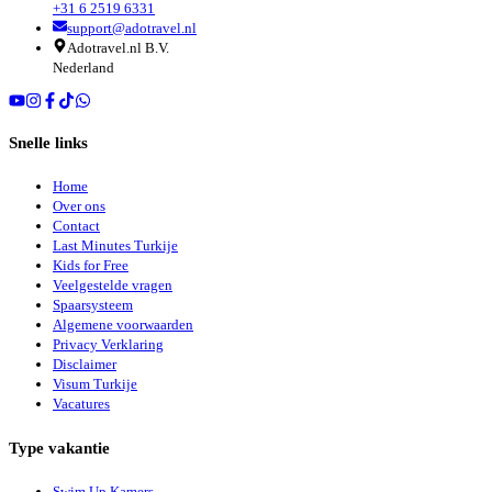
+31 6 2519 6331
support@adotravel.nl
Adotravel.nl B.V.
Nederland
Snelle links
Home
Over ons
Contact
Last Minutes Turkije
Kids for Free
Veelgestelde vragen
Spaarsysteem
Algemene voorwaarden
Privacy Verklaring
Disclaimer
Visum Turkije
Vacatures
Type vakantie
Swim Up Kamers