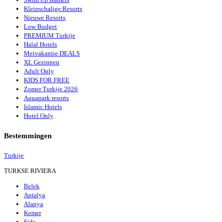
Kleinschalige Resorts
Nieuwe Resorts
Low Budget
PREMIUM Turkije
Halal Hotels
Meivakantie DEALS
XL Gezinnen
Adult Only
KIDS FOR FREE
Zomer Turkije 2026
Aquapark resorts
Islamic Hotels
Hotel Only
Bestemmingen
Turkije
TURKSE RIVIERA
Belek
Antalya
Alanya
Kemer
Side