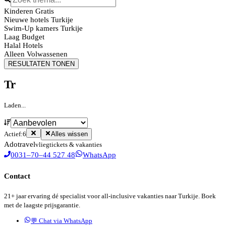
Kinderen Gratis
Nieuwe hotels Turkije
Swim-Up kamers Turkije
Laag Budget
Halal Hotels
Alleen Volwassenen
RESULTATEN TONEN
Tr
Laden...
Actief:
6
Alles wissen
Ado
travel
vliegtickets & vakanties
0031–70–44 527 48
WhatsApp
Contact
21+ jaar ervaring dé specialist voor all-inclusive vakanties naar Turkije. Boek
met de laagste prijsgarantie.
💬 Chat via WhatsApp