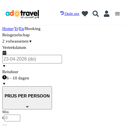
Oude site
Home
/
Tr
/
En
/
Booking
Reisgezelschap
2 volwassenen
▼
Vertrekdatum
▼
Reisduur
6 - 10 dagen
▼
PRIJS PER PERSOON
Min
€
—