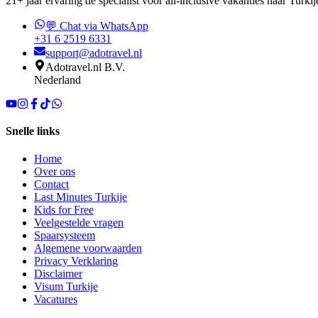
21+ jaar ervaring dé specialist voor all-inclusive vakanties naar Turkij
💬 Chat via WhatsApp
+31 6 2519 6331
support@adotravel.nl
Adotravel.nl B.V.
Nederland
Snelle links
Home
Over ons
Contact
Last Minutes Turkije
Kids for Free
Veelgestelde vragen
Spaarsysteem
Algemene voorwaarden
Privacy Verklaring
Disclaimer
Visum Turkije
Vacatures