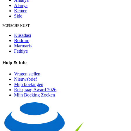
Antalya
Alanya
Kemer
Side
EGEÏSCHE KUST
Kusadasi
Bodrum
Marmaris
Fethiye
Hulp & Info
Vragen stellen
Nieuwsbrief
Mijn boekingen
Reisgraag Award 2026
Mijn Boeking Zoeken