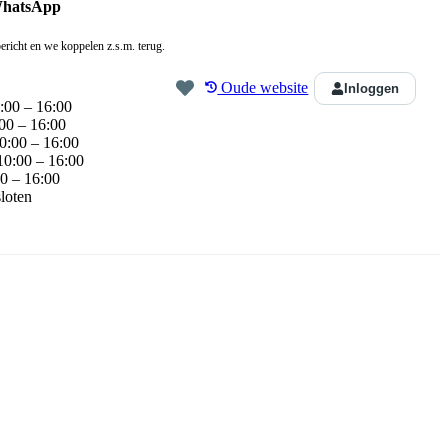
WhatsApp
ericht en we koppelen z.s.m. terug.
Oude website
Inloggen
:00 – 16:00
00 – 16:00
0:00 – 16:00
10:00 – 16:00
0 – 16:00
loten