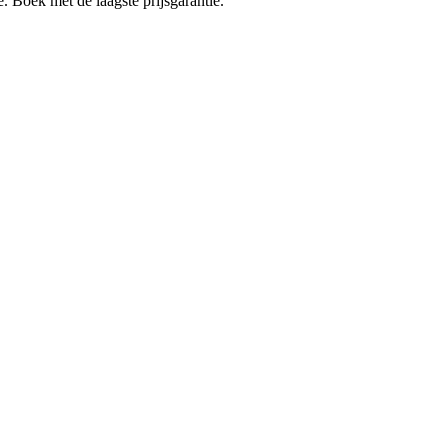
e. Boek met de laagste prijsgarantie.