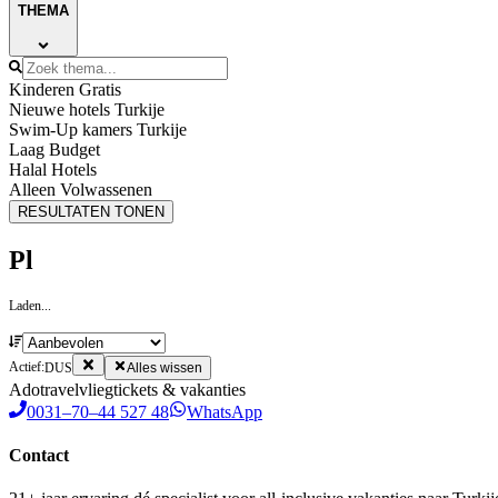
THEMA
Kinderen Gratis
Nieuwe hotels Turkije
Swim-Up kamers Turkije
Laag Budget
Halal Hotels
Alleen Volwassenen
RESULTATEN TONEN
Pl
Laden...
Actief:
DUS
Alles wissen
Ado
travel
vliegtickets & vakanties
0031–70–44 527 48
WhatsApp
Contact