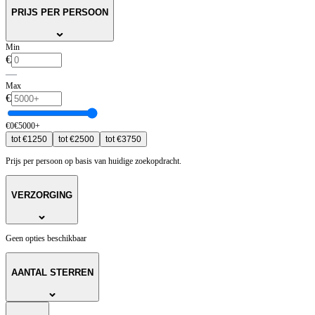
PRIJS PER PERSOON
Min
€
—
Max
€
€
0
€
5000
+
tot
€
1250
tot
€
2500
tot
€
3750
Prijs per persoon op basis van huidige zoekopdracht.
VERZORGING
Geen opties beschikbaar
AANTAL STERREN