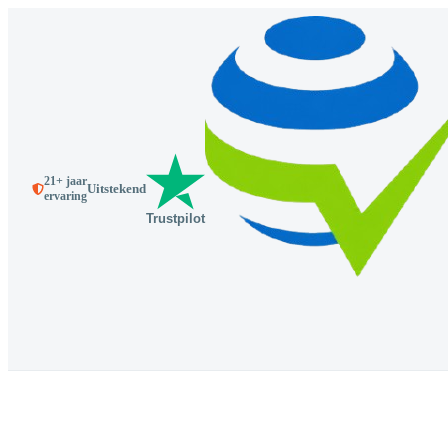
21+ jaar
Uitstekend
ervaring
Trustpilot