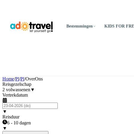
Bestemmingen
KIDS FOR FR
Home
/
Pl
/
Pl
/
OverOns
Reisgezelschap
2 volwassenen
▼
Vertrekdatum
▼
Reisduur
6 - 10 dagen
▼