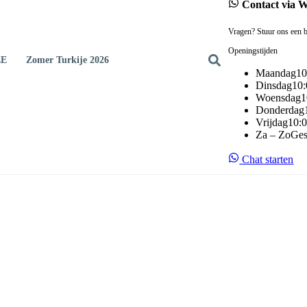
Contact via 
Vragen? Stuur ons een b
Openingstijden
EE
Zomer Turkije 2026
Maandag
10
Dinsdag
10:
Woensdag
1
Donderdag
Vrijdag
10:0
Za – Zo
Ges
Chat starten