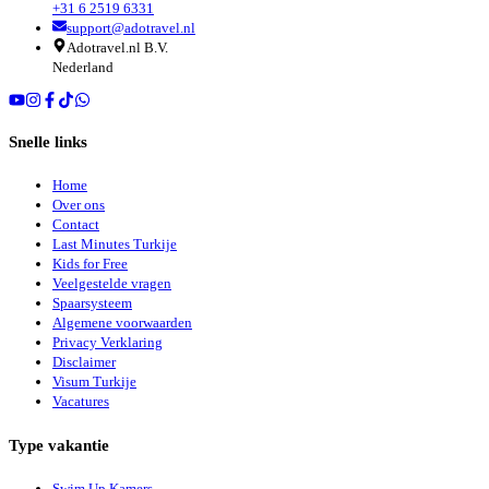
+31 6 2519 6331
support@adotravel.nl
Adotravel.nl B.V.
Nederland
Snelle links
Home
Over ons
Contact
Last Minutes Turkije
Kids for Free
Veelgestelde vragen
Spaarsysteem
Algemene voorwaarden
Privacy Verklaring
Disclaimer
Visum Turkije
Vacatures
Type vakantie
Swim Up Kamers