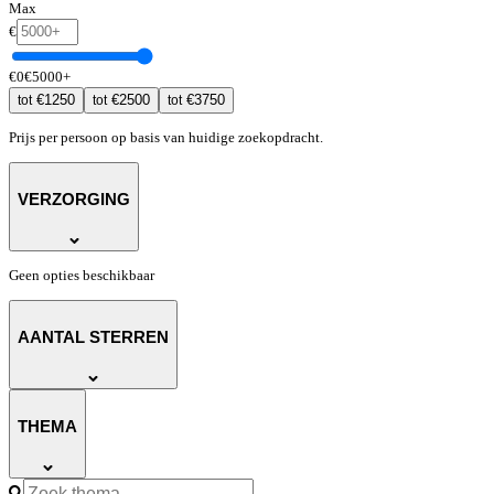
Max
€
€
0
€
5000
+
€
1250
€
2500
€
3750
tot
tot
tot
Prijs per persoon op basis van huidige zoekopdracht.
VERZORGING
Geen opties beschikbaar
AANTAL STERREN
THEMA