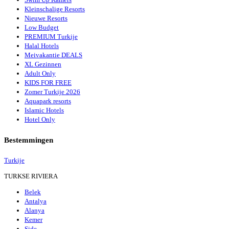
Kleinschalige Resorts
Nieuwe Resorts
Low Budget
PREMIUM Turkije
Halal Hotels
Meivakantie DEALS
XL Gezinnen
Adult Only
KIDS FOR FREE
Zomer Turkije 2026
Aquapark resorts
Islamic Hotels
Hotel Only
Bestemmingen
Turkije
TURKSE RIVIERA
Belek
Antalya
Alanya
Kemer
Side