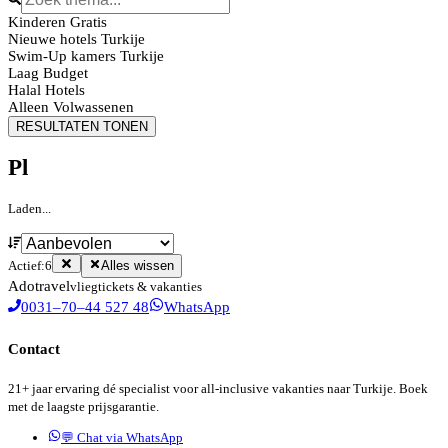
Kinderen Gratis
Nieuwe hotels Turkije
Swim-Up kamers Turkije
Laag Budget
Halal Hotels
Alleen Volwassenen
RESULTATEN TONEN
Pl
Laden...
Actief:
6
Alles wissen
Ado
travel
vliegtickets & vakanties
0031–70–44 527 48
WhatsApp
Contact
21+ jaar ervaring dé specialist voor all-inclusive vakanties naar Turkije. Boek
met de laagste prijsgarantie.
💬 Chat via WhatsApp