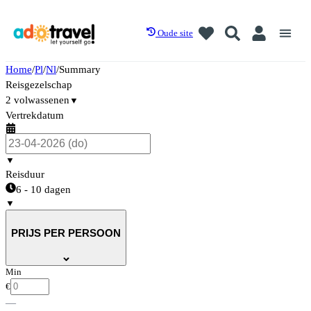
Oude site
Home
/
Pl
/
Nl
/
Summary
Reisgezelschap
2 volwassenen
▼
Vertrekdatum
▼
Reisduur
6 - 10 dagen
▼
PRIJS PER PERSOON
Min
€
—