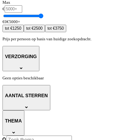
Max
€
€
0
€
5000
+
€
1250
€
2500
€
3750
tot
tot
tot
Prijs per persoon op basis van huidige zoekopdracht.
VERZORGING
Geen opties beschikbaar
AANTAL STERREN
THEMA