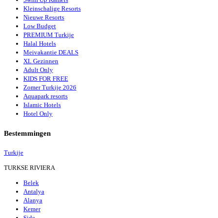
Kleinschalige Resorts
Nieuwe Resorts
Low Budget
PREMIUM Turkije
Halal Hotels
Meivakantie DEALS
XL Gezinnen
Adult Only
KIDS FOR FREE
Zomer Turkije 2026
Aquapark resorts
Islamic Hotels
Hotel Only
Bestemmingen
Turkije
TURKSE RIVIERA
Belek
Antalya
Alanya
Kemer
Side