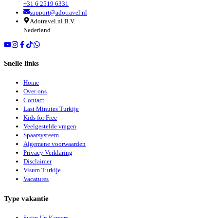
+31 6 2519 6331
support@adotravel.nl
Adotravel.nl B.V.
Nederland
Snelle links
Home
Over ons
Contact
Last Minutes Turkije
Kids for Free
Veelgestelde vragen
Spaarsysteem
Algemene voorwaarden
Privacy Verklaring
Disclaimer
Visum Turkije
Vacatures
Type vakantie
Swim Up Kamers