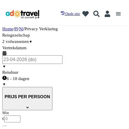
Oude site
Home
/
Pl
/
Nl
/
Privacy Verklaring
Reisgezelschap
2 volwassenen
▼
Vertrekdatum
▼
Reisduur
6 - 10 dagen
▼
PRIJS PER PERSOON
Min
€
—