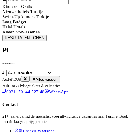
Kinderen Gratis
Nieuwe hotels Turkije
Swim-Up kamers Turkije
Laag Budget
Halal Hotels
Alleen Volwassenen
RESULTATEN TONEN
Pl
Laden...
Actief:
DUS
Alles wissen
Ado
travel
vliegtickets & vakanties
0031–70–44 527 48
WhatsApp
Contact
21+ jaar ervaring dé specialist voor all-inclusive vakanties naar Turkije. Boek
met de laagste prijsgarantie.
💬 Chat via WhatsApp