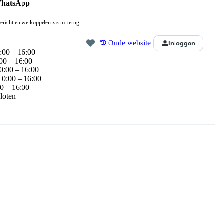
WhatsApp
ericht en we koppelen z.s.m. terug.
Oude website
Inloggen
:00 – 16:00
00 – 16:00
0:00 – 16:00
10:00 – 16:00
0 – 16:00
loten