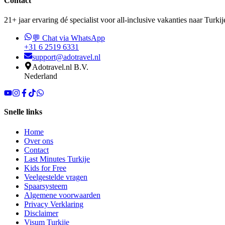
Contact
21+ jaar ervaring dé specialist voor all-inclusive vakanties naar Turkij
💬 Chat via WhatsApp
+31 6 2519 6331
support@adotravel.nl
Adotravel.nl B.V.
Nederland
Snelle links
Home
Over ons
Contact
Last Minutes Turkije
Kids for Free
Veelgestelde vragen
Spaarsysteem
Algemene voorwaarden
Privacy Verklaring
Disclaimer
Visum Turkije