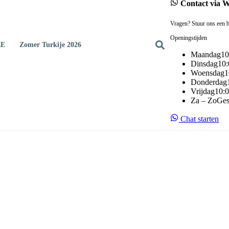
Contact via 
Vragen? Stuur ons een b
Openingstijden
EE
Zomer Turkije 2026
Maandag
10
Dinsdag
10:
Woensdag
1
Donderdag
Vrijdag
10:0
Za – Zo
Ges
Chat starten