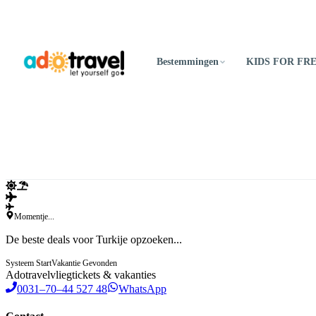
Bestemmingen
KIDS FOR FR
Momentje...
De beste deals voor Turkije opzoeken...
Systeem Start
Vakantie Gevonden
Ado
travel
vliegtickets & vakanties
0031–70–44 527 48
WhatsApp