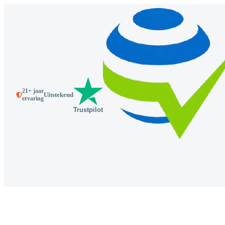
21+ jaar
Uitstekend
ervaring
Trustpilot