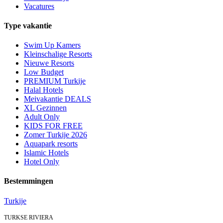
Vacatures
Type vakantie
Swim Up Kamers
Kleinschalige Resorts
Nieuwe Resorts
Low Budget
PREMIUM Turkije
Halal Hotels
Meivakantie DEALS
XL Gezinnen
Adult Only
KIDS FOR FREE
Zomer Turkije 2026
Aquapark resorts
Islamic Hotels
Hotel Only
Bestemmingen
Turkije
TURKSE RIVIERA