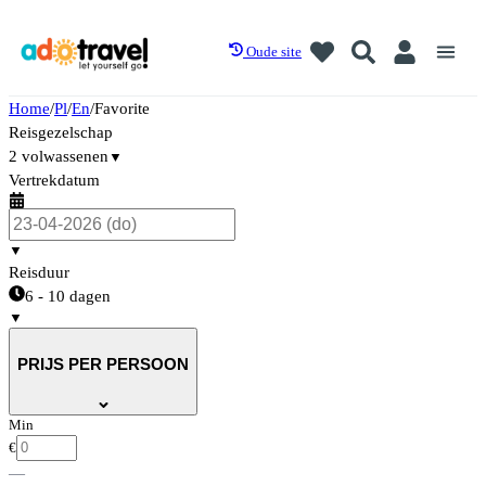
Oude site
Home
/
Pl
/
En
/
Favorite
Reisgezelschap
2 volwassenen
▼
Vertrekdatum
▼
Reisduur
6 - 10 dagen
▼
PRIJS PER PERSOON
Min
€
—