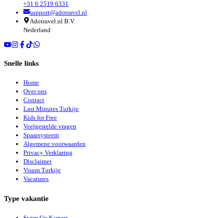
+31 6 2519 6331
support@adotravel.nl
Adotravel.nl B.V.
Nederland
Snelle links
Home
Over ons
Contact
Last Minutes Turkije
Kids for Free
Veelgestelde vragen
Spaarsysteem
Algemene voorwaarden
Privacy Verklaring
Disclaimer
Visum Turkije
Vacatures
Type vakantie
Swim Up Kamers