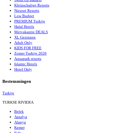
Kleinschalige Resorts
Nieuwe Resorts
Low Budget
PREMIUM Turkije
Halal Hotels
Meivakantie DEALS
XL Gezinnen
Adult Only
KIDS FOR FREE
Zomer Turkije 2026
Aquapark resorts
Islamic Hotels
Hotel Only
Bestemmingen
Turkije
TURKSE RIVIERA
Belek
Antalya
Alanya
Kemer
Side