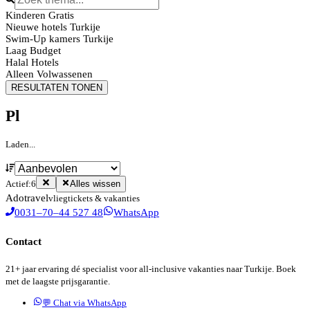
Kinderen Gratis
Nieuwe hotels Turkije
Swim-Up kamers Turkije
Laag Budget
Halal Hotels
Alleen Volwassenen
RESULTATEN TONEN
Pl
Laden...
Actief:
6
Alles wissen
Ado
travel
vliegtickets & vakanties
0031–70–44 527 48
WhatsApp
Contact
21+ jaar ervaring dé specialist voor all-inclusive vakanties naar Turkije. Boek
met de laagste prijsgarantie.
💬 Chat via WhatsApp