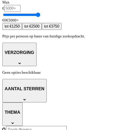
Max
€
€
0
€
5000
+
€
1250
€
2500
€
3750
tot
tot
tot
Prijs per persoon op basis van huidige zoekopdracht.
VERZORGING
Geen opties beschikbaar
AANTAL STERREN
THEMA