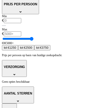
PRIJS PER PERSOON
Min
€
—
Max
€
€
0
€
5000
+
tot
€
1250
tot
€
2500
tot
€
3750
Prijs per persoon op basis van huidige zoekopdracht.
VERZORGING
Geen opties beschikbaar
AANTAL STERREN