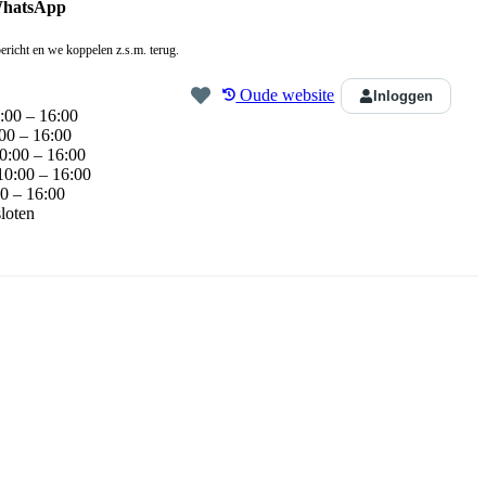
WhatsApp
ericht en we koppelen z.s.m. terug.
Oude website
Inloggen
:00 – 16:00
00 – 16:00
0:00 – 16:00
10:00 – 16:00
0 – 16:00
loten