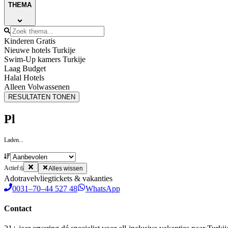
THEMA
Kinderen Gratis
Nieuwe hotels Turkije
Swim-Up kamers Turkije
Laag Budget
Halal Hotels
Alleen Volwassenen
RESULTATEN TONEN
Pl
Laden...
Actief:
6
Alles wissen
Ado
travel
vliegtickets & vakanties
0031–70–44 527 48
WhatsApp
Contact