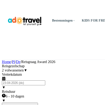
Bestemmingen
KIDS FOR FR
Home
/
Pl
/
De
/
Reisgraag Award 2026
Reisgezelschap
2 volwassenen
▼
Vertrekdatum
▼
Reisduur
6 - 10 dagen
▼