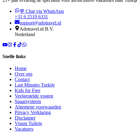
21+ jaar ervaring dé specialist voor all-inclusive vakanties naar Turkij
💬 Chat via WhatsApp
+31 6 2519 6331
support@adotravel.nl
Adotravel.nl B.V.
Nederland
Snelle links
Home
Over ons
Contact
Last Minutes Turkije
Kids for Free
Veelgestelde vragen
Spaarsysteem
Algemene voorwaarden
Privacy Verklaring
Disclaimer
Visum Turkije
Vacatures