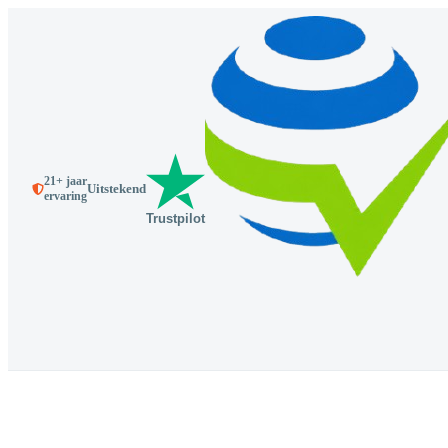
21+ jaar
Uitstekend
ervaring
Trustpilot