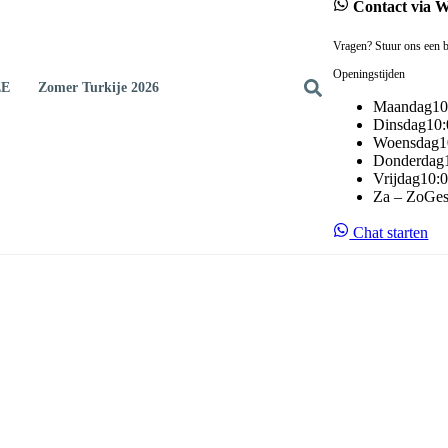
Contact via 
Vragen? Stuur ons een b
Openingstijden
EE
Zomer Turkije 2026
Maandag
10
Dinsdag
10:
Woensdag
1
Donderdag
Vrijdag
10:0
Za – Zo
Ges
Chat starten