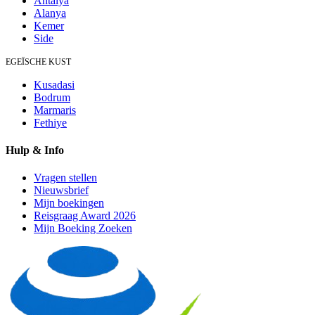
Antalya
Alanya
Kemer
Side
EGEÏSCHE KUST
Kusadasi
Bodrum
Marmaris
Fethiye
Hulp & Info
Vragen stellen
Nieuwsbrief
Mijn boekingen
Reisgraag Award 2026
Mijn Boeking Zoeken