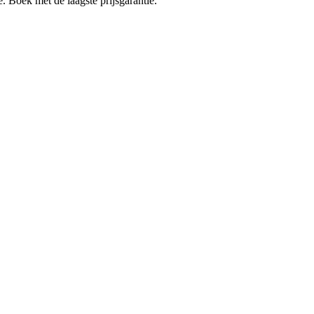
e. Boek met de laagste prijsgarantie.