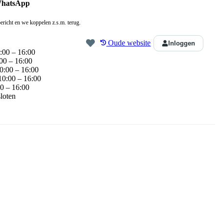
WhatsApp
ericht en we koppelen z.s.m. terug.
Oude website
Inloggen
:00 – 16:00
00 – 16:00
0:00 – 16:00
10:00 – 16:00
0 – 16:00
loten