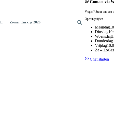
Contact via 
Vragen? Stuur ons een b
Openingstijden
EE
Zomer Turkije 2026
Maandag
10
Dinsdag
10:
Woensdag
1
Donderdag
Vrijdag
10:0
Za – Zo
Ges
Chat starten