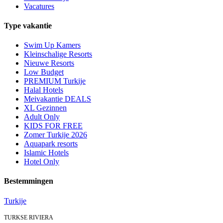
Vacatures
Type vakantie
Swim Up Kamers
Kleinschalige Resorts
Nieuwe Resorts
Low Budget
PREMIUM Turkije
Halal Hotels
Meivakantie DEALS
XL Gezinnen
Adult Only
KIDS FOR FREE
Zomer Turkije 2026
Aquapark resorts
Islamic Hotels
Hotel Only
Bestemmingen
Turkije
TURKSE RIVIERA