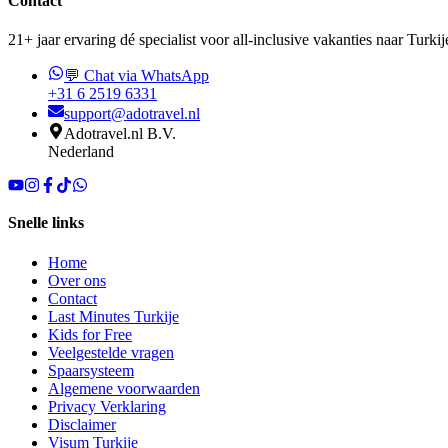
Contact
21+ jaar ervaring dé specialist voor all-inclusive vakanties naar Turkij
💬 Chat via WhatsApp
+31 6 2519 6331
support@adotravel.nl
Adotravel.nl B.V.
Nederland
Snelle links
Home
Over ons
Contact
Last Minutes Turkije
Kids for Free
Veelgestelde vragen
Spaarsysteem
Algemene voorwaarden
Privacy Verklaring
Disclaimer
Visum Turkije