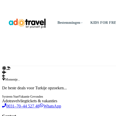
Bestemmingen
KIDS FOR FR
Momentje...
De beste deals voor Turkije opzoeken...
Systeem Start
Vakantie Gevonden
Ado
travel
vliegtickets & vakanties
0031–70–44 527 48
WhatsApp