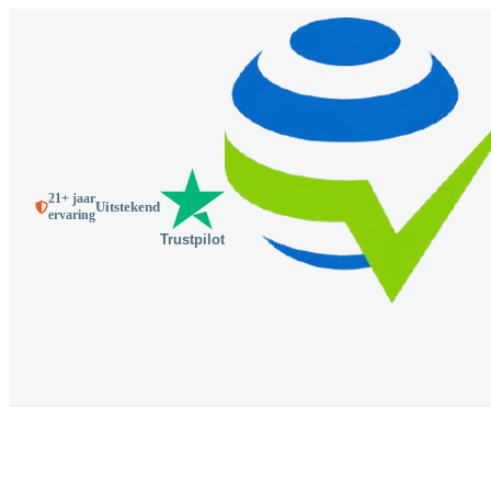
21+ jaar
Uitstekend
ervaring
Trustpilot