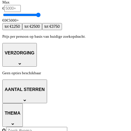
Max
€
€
0
€
5000
+
€
1250
€
2500
€
3750
tot
tot
tot
Prijs per persoon op basis van huidige zoekopdracht.
VERZORGING
Geen opties beschikbaar
AANTAL STERREN
THEMA