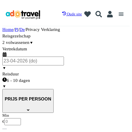
Oude site
Home
/
Pl
/
De
/
Privacy Verklaring
Reisgezelschap
2 volwassenen
▼
Vertrekdatum
▼
Reisduur
6 - 10 dagen
▼
PRIJS PER PERSOON
Min
€
—