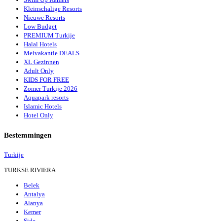
Kleinschalige Resorts
Nieuwe Resorts
Low Budget
PREMIUM Turkije
Halal Hotels
Meivakantie DEALS
XL Gezinnen
Adult Only
KIDS FOR FREE
Zomer Turkije 2026
Aquapark resorts
Islamic Hotels
Hotel Only
Bestemmingen
Turkije
TURKSE RIVIERA
Belek
Antalya
Alanya
Kemer
Side