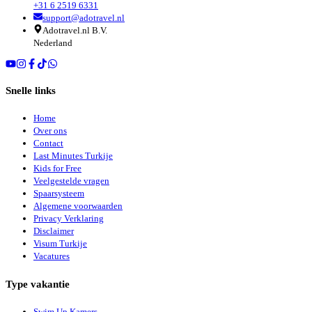
+31 6 2519 6331
support@adotravel.nl
Adotravel.nl B.V.
Nederland
Snelle links
Home
Over ons
Contact
Last Minutes Turkije
Kids for Free
Veelgestelde vragen
Spaarsysteem
Algemene voorwaarden
Privacy Verklaring
Disclaimer
Visum Turkije
Vacatures
Type vakantie
Swim Up Kamers