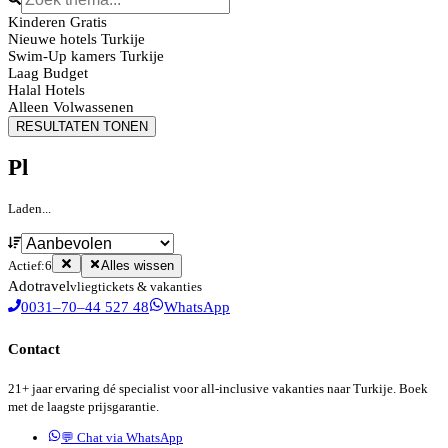
Kinderen Gratis
Nieuwe hotels Turkije
Swim-Up kamers Turkije
Laag Budget
Halal Hotels
Alleen Volwassenen
RESULTATEN TONEN
Pl
Laden...
Actief:
6
Alles wissen
Ado
travel
vliegtickets & vakanties
0031–70–44 527 48
WhatsApp
Contact
21+ jaar ervaring dé specialist voor all-inclusive vakanties naar Turkije. Boek
met de laagste prijsgarantie.
💬 Chat via WhatsApp