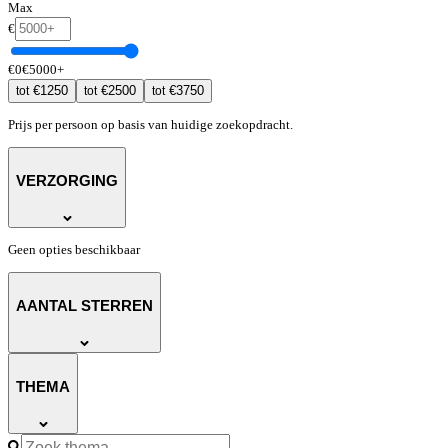
Max
€
€
0
€
5000
+
€
1250
€
2500
€
3750
tot
tot
tot
Prijs per persoon op basis van huidige zoekopdracht.
VERZORGING
Geen opties beschikbaar
AANTAL STERREN
THEMA