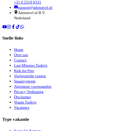
+31 6 2519 6331
support@adotravel.nl
Adotravel.nl B.V.
Nederland
Snelle links
Home
Over ons
Contact
Last Minutes Turkije
Kids for Free
Veelgestelde vragen
Spaarsysteem
Algemene voorwaarden
Privacy Verklaring
Disclaimer
Visum Turkije
Vacatures
Type vakantie
Swim Up Kamers