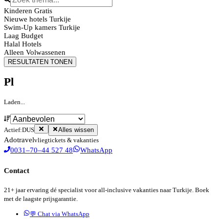
Kinderen Gratis
Nieuwe hotels Turkije
Swim-Up kamers Turkije
Laag Budget
Halal Hotels
Alleen Volwassenen
RESULTATEN TONEN
Pl
Laden...
Actief:
DUS
Alles wissen
Ado
travel
vliegtickets & vakanties
0031–70–44 527 48
WhatsApp
Contact
21+ jaar ervaring dé specialist voor all-inclusive vakanties naar Turkije. Boek
met de laagste prijsgarantie.
💬 Chat via WhatsApp