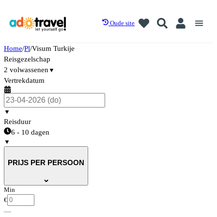
Oude site
Home
/
Pl
/
Visum Turkije
Reisgezelschap
2 volwassenen
▼
Vertrekdatum
▼
Reisduur
6 - 10 dagen
▼
PRIJS PER PERSOON
Min
€
—