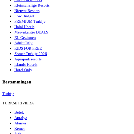
Kleinschalige Resorts
Nieuwe Resorts
Low Budget
PREMIUM Turkije
Halal Hotels
Meivakantie DEALS
XL Gezinnen
Adult Only
KIDS FOR FREE
Zomer Turkije 2026
Aquapark resorts
Islamic Hotels
Hotel Only
Bestemmingen
Turkije
TURKSE RIVIERA
Belek
Antalya
Alanya
Kemer
Side