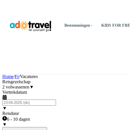
Bestemmingen
KIDS FOR FR
Home
/
Fr
/
Vacatures
Reisgezelschap
2 volwassenen
▼
Vertrekdatum
▼
Reisduur
6 - 10 dagen
▼