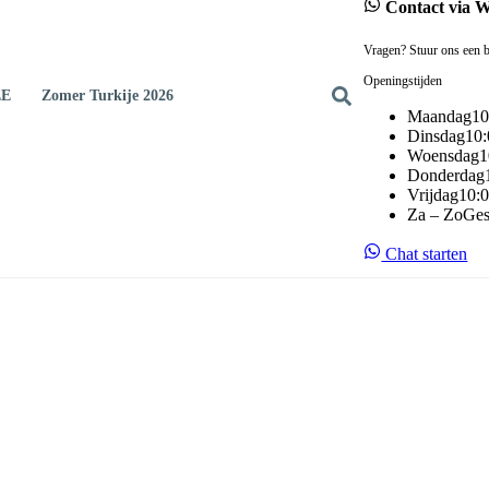
Contact via 
Vragen? Stuur ons een b
Openingstijden
EE
Zomer Turkije 2026
Maandag
10
Dinsdag
10:
Woensdag
1
Donderdag
Vrijdag
10:0
Za – Zo
Ges
Chat starten