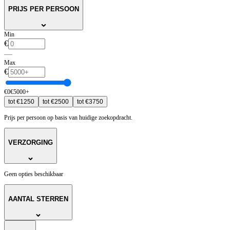
PRIJS PER PERSOON
Min
€
—
Max
€
€
0
€
5000
+
tot
€
1250
tot
€
2500
tot
€
3750
Prijs per persoon op basis van huidige zoekopdracht.
VERZORGING
Geen opties beschikbaar
AANTAL STERREN