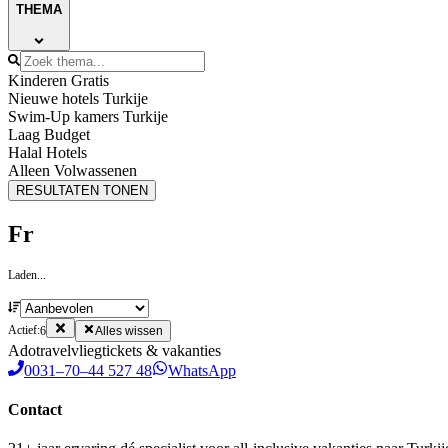
THEMA
Kinderen Gratis
Nieuwe hotels Turkije
Swim-Up kamers Turkije
Laag Budget
Halal Hotels
Alleen Volwassenen
RESULTATEN TONEN
Fr
Laden...
Actief:
6
Alles wissen
Ado
travel
vliegtickets & vakanties
0031–70–44 527 48
WhatsApp
Contact