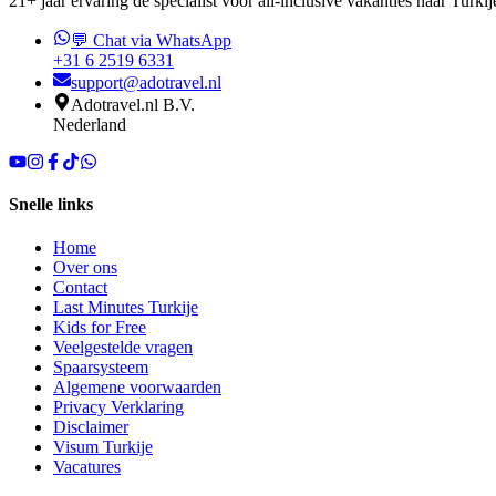
21+ jaar ervaring dé specialist voor all-inclusive vakanties naar Turkij
💬 Chat via WhatsApp
+31 6 2519 6331
support@adotravel.nl
Adotravel.nl B.V.
Nederland
Snelle links
Home
Over ons
Contact
Last Minutes Turkije
Kids for Free
Veelgestelde vragen
Spaarsysteem
Algemene voorwaarden
Privacy Verklaring
Disclaimer
Visum Turkije
Vacatures