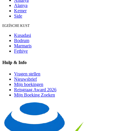
Antalya
Alanya
Kemer
Side
EGEÏSCHE KUST
Kusadasi
Bodrum
Marmaris
Fethiye
Hulp & Info
Vragen stellen
Nieuwsbrief
Mijn boekingen
Reisgraag Award 2026
Mijn Boeking Zoeken