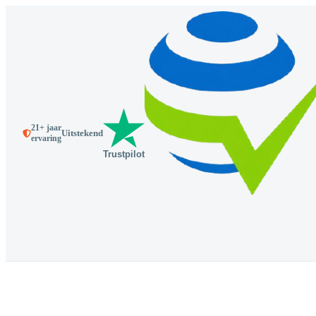
21+ jaar
Uitstekend
ervaring
Trustpilot