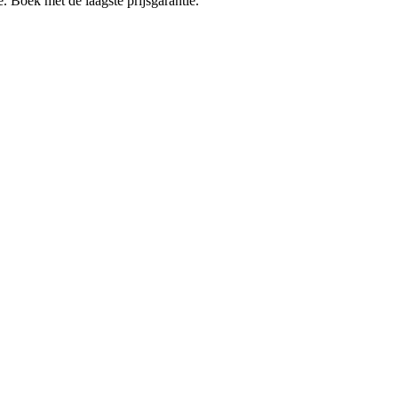
e. Boek met de laagste prijsgarantie.