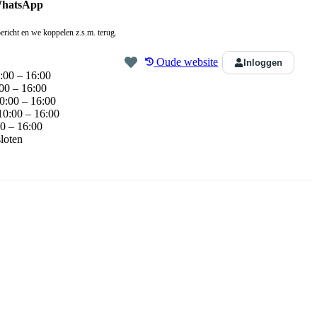
WhatsApp
ericht en we koppelen z.s.m. terug.
Oude website
Inloggen
:00 – 16:00
00 – 16:00
0:00 – 16:00
10:00 – 16:00
0 – 16:00
loten