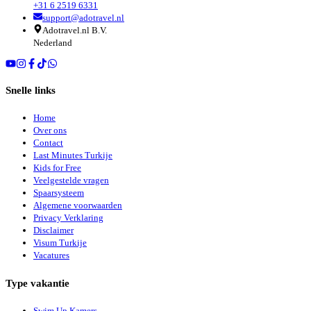
+31 6 2519 6331
support@adotravel.nl
Adotravel.nl B.V.
Nederland
Snelle links
Home
Over ons
Contact
Last Minutes Turkije
Kids for Free
Veelgestelde vragen
Spaarsysteem
Algemene voorwaarden
Privacy Verklaring
Disclaimer
Visum Turkije
Vacatures
Type vakantie
Swim Up Kamers