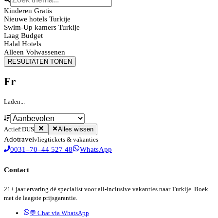
Kinderen Gratis
Nieuwe hotels Turkije
Swim-Up kamers Turkije
Laag Budget
Halal Hotels
Alleen Volwassenen
RESULTATEN TONEN
Fr
Laden...
Actief:
DUS
Alles wissen
Ado
travel
vliegtickets & vakanties
0031–70–44 527 48
WhatsApp
Contact
21+ jaar ervaring dé specialist voor all-inclusive vakanties naar Turkije. Boek
met de laagste prijsgarantie.
💬 Chat via WhatsApp