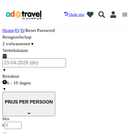
Oude site
Home
/
Fr
/
Tr
/
Reset Password
Reisgezelschap
2 volwassenen
▼
Vertrekdatum
▼
Reisduur
6 - 10 dagen
▼
PRIJS PER PERSOON
Min
€
—