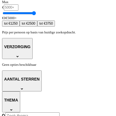
Max
€
€
0
€
5000
+
€
1250
€
2500
€
3750
tot
tot
tot
Prijs per persoon op basis van huidige zoekopdracht.
VERZORGING
Geen opties beschikbaar
AANTAL STERREN
THEMA