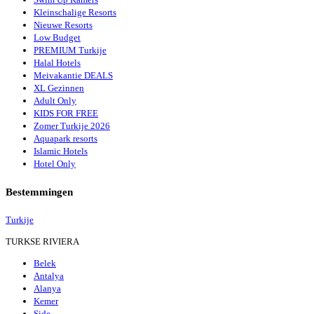
Kleinschalige Resorts
Nieuwe Resorts
Low Budget
PREMIUM Turkije
Halal Hotels
Meivakantie DEALS
XL Gezinnen
Adult Only
KIDS FOR FREE
Zomer Turkije 2026
Aquapark resorts
Islamic Hotels
Hotel Only
Bestemmingen
Turkije
TURKSE RIVIERA
Belek
Antalya
Alanya
Kemer
Side