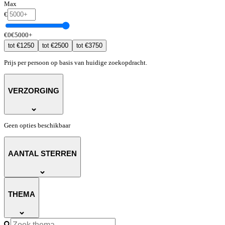
Max
€
€
0
€
5000
+
€
1250
€
2500
€
3750
tot
tot
tot
Prijs per persoon op basis van huidige zoekopdracht.
VERZORGING
Geen opties beschikbaar
AANTAL STERREN
THEMA