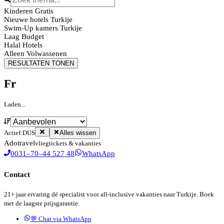
Kinderen Gratis
Nieuwe hotels Turkije
Swim-Up kamers Turkije
Laag Budget
Halal Hotels
Alleen Volwassenen
RESULTATEN TONEN
Fr
Laden...
Actief:
DUS
Alles wissen
Ado
travel
vliegtickets & vakanties
0031–70–44 527 48
WhatsApp
Contact
21+ jaar ervaring dé specialist voor all-inclusive vakanties naar Turkije. Boek
met de laagste prijsgarantie.
💬 Chat via WhatsApp