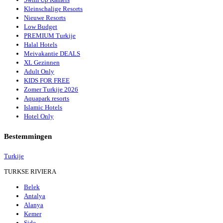
Kleinschalige Resorts
Nieuwe Resorts
Low Budget
PREMIUM Turkije
Halal Hotels
Meivakantie DEALS
XL Gezinnen
Adult Only
KIDS FOR FREE
Zomer Turkije 2026
Aquapark resorts
Islamic Hotels
Hotel Only
Bestemmingen
Turkije
TURKSE RIVIERA
Belek
Antalya
Alanya
Kemer
Side