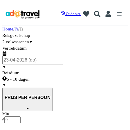
Oude site
Home
/
Fr
/
Tr
Reisgezelschap
2 volwassenen
▼
Vertrekdatum
▼
Reisduur
6 - 10 dagen
▼
PRIJS PER PERSOON
Min
€
—