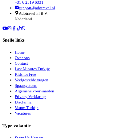
+31 6 2519 6331
support@adotravel.nl
Adotravel.nl B.V.
Nederland
Snelle links
Home
Over ons
Contact
Last Minutes Turkije
Kids for Free
Veelgestelde vragen
Spaarsysteem
Algemene voorwaarden
Privacy Verklaring
Disclaimer
Visum Turkije
Vacatures
Type vakantie
Swim Up Kamers