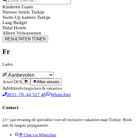
Kinderen Gratis
Nieuwe hotels Turkije
Swim-Up kamers Turkije
Laag Budget
Halal Hotels
Alleen Volwassenen
RESULTATEN TONEN
Fr
Laden...
Actief:
DUS
Alles wissen
Ado
travel
vliegtickets & vakanties
0031–70–44 527 48
WhatsApp
Contact
21+ jaar ervaring dé specialist voor all-inclusive vakanties naar Turkije. Boek
met de laagste prijsgarantie.
💬 Chat via WhatsApp