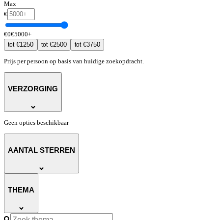
Max
€
€
0
€
5000
+
€
1250
€
2500
€
3750
tot
tot
tot
Prijs per persoon op basis van huidige zoekopdracht.
VERZORGING
Geen opties beschikbaar
AANTAL STERREN
THEMA