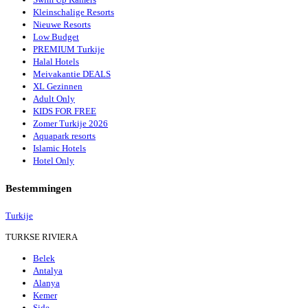
Kleinschalige Resorts
Nieuwe Resorts
Low Budget
PREMIUM Turkije
Halal Hotels
Meivakantie DEALS
XL Gezinnen
Adult Only
KIDS FOR FREE
Zomer Turkije 2026
Aquapark resorts
Islamic Hotels
Hotel Only
Bestemmingen
Turkije
TURKSE RIVIERA
Belek
Antalya
Alanya
Kemer
Side