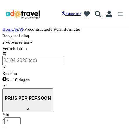
Oude site
Home
/
Fr
/
Pl
/
Precontractuele Reisinformatie
Reisgezelschap
2 volwassenen
▼
Vertrekdatum
▼
Reisduur
6 - 10 dagen
▼
PRIJS PER PERSOON
Min
€
—