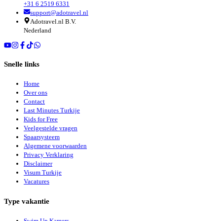
+31 6 2519 6331
support@adotravel.nl
Adotravel.nl B.V.
Nederland
Snelle links
Home
Over ons
Contact
Last Minutes Turkije
Kids for Free
Veelgestelde vragen
Spaarsysteem
Algemene voorwaarden
Privacy Verklaring
Disclaimer
Visum Turkije
Vacatures
Type vakantie
Swim Up Kamers