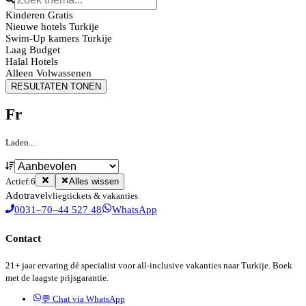
Kinderen Gratis
Nieuwe hotels Turkije
Swim-Up kamers Turkije
Laag Budget
Halal Hotels
Alleen Volwassenen
RESULTATEN TONEN
Fr
Laden...
Actief:
6
Alles wissen
Ado
travel
vliegtickets & vakanties
0031–70–44 527 48
WhatsApp
Contact
21+ jaar ervaring dé specialist voor all-inclusive vakanties naar Turkije. Boek
met de laagste prijsgarantie.
💬 Chat via WhatsApp