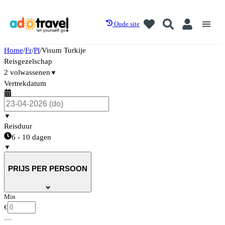
Oude site
Home
/
Fr
/
Pl
/
Visum Turkije
Reisgezelschap
2 volwassenen
▼
Vertrekdatum
▼
Reisduur
6 - 10 dagen
▼
PRIJS PER PERSOON
Min
€
—