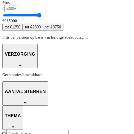
Max
€
€
0
€
5000
+
€
1250
€
2500
€
3750
tot
tot
tot
Prijs per persoon op basis van huidige zoekopdracht.
VERZORGING
Geen opties beschikbaar
AANTAL STERREN
THEMA