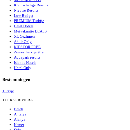
Kleinschalige Resorts
Nieuwe Resorts
Low Budget
PREMIUM Turkije
Halal Hotels
Meivakantie DEALS
XL Gezinnen
Adult Only
KIDS FOR FREE
Zomer Turkije 2026
Aquapark resorts
Islamic Hotels
Hotel Only
Bestemmingen
Turkije
TURKSE RIVIERA
Belek
Antalya
Alanya
Kemer
Side