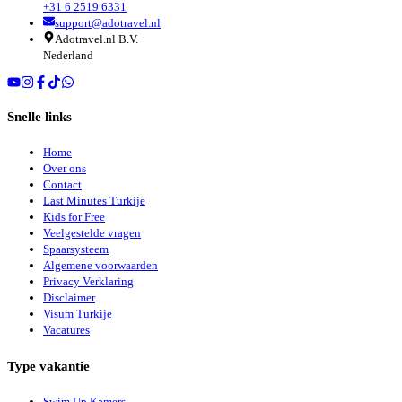
+31 6 2519 6331
support@adotravel.nl
Adotravel.nl B.V.
Nederland
Snelle links
Home
Over ons
Contact
Last Minutes Turkije
Kids for Free
Veelgestelde vragen
Spaarsysteem
Algemene voorwaarden
Privacy Verklaring
Disclaimer
Visum Turkije
Vacatures
Type vakantie
Swim Up Kamers