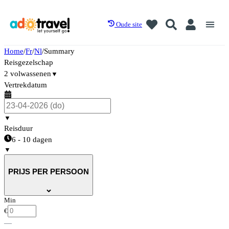
Oude site
Home
/
Fr
/
Nl
/
Summary
Reisgezelschap
2 volwassenen
▼
Vertrekdatum
▼
Reisduur
6 - 10 dagen
▼
PRIJS PER PERSOON
Min
€
—