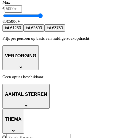
Max
€
€
0
€
5000
+
€
1250
€
2500
€
3750
tot
tot
tot
Prijs per persoon op basis van huidige zoekopdracht.
VERZORGING
Geen opties beschikbaar
AANTAL STERREN
THEMA