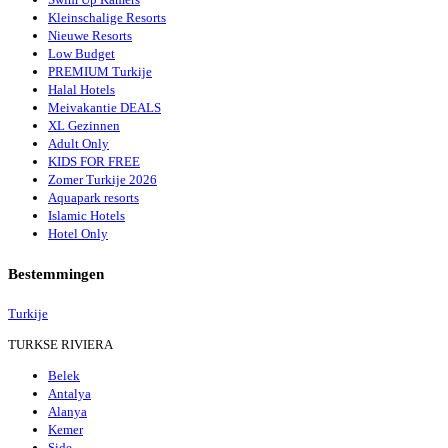
Kleinschalige Resorts
Nieuwe Resorts
Low Budget
PREMIUM Turkije
Halal Hotels
Meivakantie DEALS
XL Gezinnen
Adult Only
KIDS FOR FREE
Zomer Turkije 2026
Aquapark resorts
Islamic Hotels
Hotel Only
Bestemmingen
Turkije
TURKSE RIVIERA
Belek
Antalya
Alanya
Kemer
Side