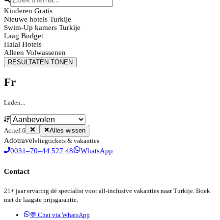
Kinderen Gratis
Nieuwe hotels Turkije
Swim-Up kamers Turkije
Laag Budget
Halal Hotels
Alleen Volwassenen
RESULTATEN TONEN
Fr
Laden...
Actief:
6
Alles wissen
Ado
travel
vliegtickets & vakanties
0031–70–44 527 48
WhatsApp
Contact
21+ jaar ervaring dé specialist voor all-inclusive vakanties naar Turkije. Boek
met de laagste prijsgarantie.
💬 Chat via WhatsApp