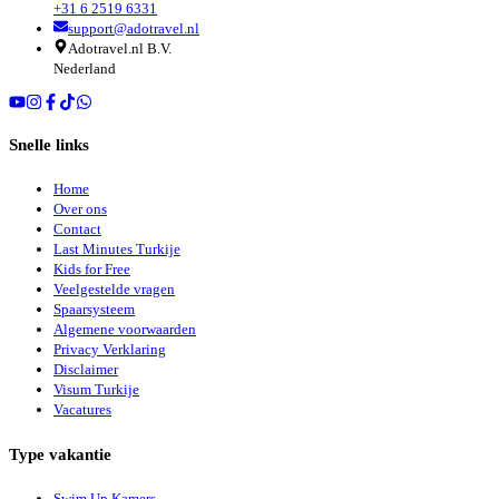
+31 6 2519 6331
support@adotravel.nl
Adotravel.nl B.V.
Nederland
Snelle links
Home
Over ons
Contact
Last Minutes Turkije
Kids for Free
Veelgestelde vragen
Spaarsysteem
Algemene voorwaarden
Privacy Verklaring
Disclaimer
Visum Turkije
Vacatures
Type vakantie
Swim Up Kamers