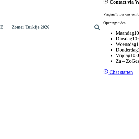
Contact via 
Vragen? Stuur ons een b
Openingstijden
EE
Zomer Turkije 2026
Maandag
10
Dinsdag
10:
Woensdag
1
Donderdag
Vrijdag
10:0
Za – Zo
Ges
Chat starten