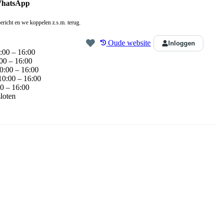
WhatsApp
ericht en we koppelen z.s.m. terug.
Oude website
Inloggen
:00 – 16:00
00 – 16:00
0:00 – 16:00
10:00 – 16:00
0 – 16:00
loten