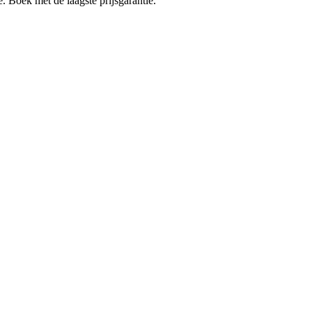
e. Boek met de laagste prijsgarantie.