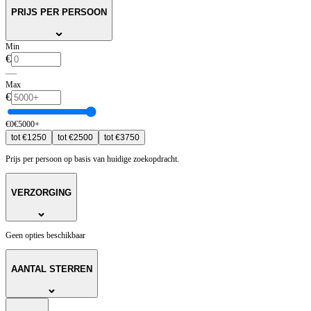
PRIJS PER PERSOON
Min
€
—
Max
€
€
0
€
5000
+
tot
€
1250
tot
€
2500
tot
€
3750
Prijs per persoon op basis van huidige zoekopdracht.
VERZORGING
Geen opties beschikbaar
AANTAL STERREN