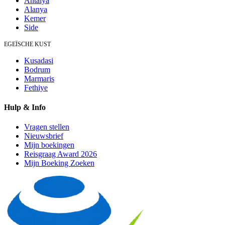
Antalya
Alanya
Kemer
Side
EGEÏSCHE KUST
Kusadasi
Bodrum
Marmaris
Fethiye
Hulp & Info
Vragen stellen
Nieuwsbrief
Mijn boekingen
Reisgraag Award 2026
Mijn Boeking Zoeken