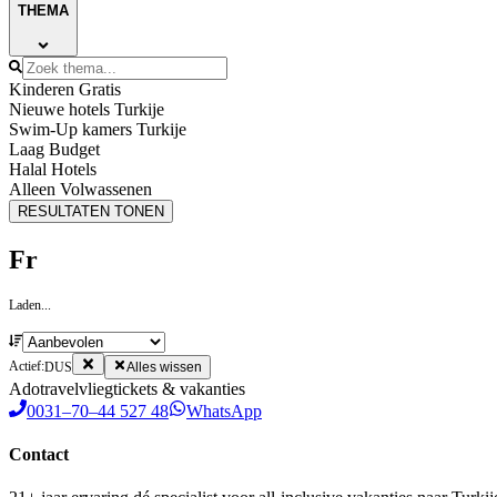
THEMA
Kinderen Gratis
Nieuwe hotels Turkije
Swim-Up kamers Turkije
Laag Budget
Halal Hotels
Alleen Volwassenen
RESULTATEN TONEN
Fr
Laden...
Actief:
DUS
Alles wissen
Ado
travel
vliegtickets & vakanties
0031–70–44 527 48
WhatsApp
Contact