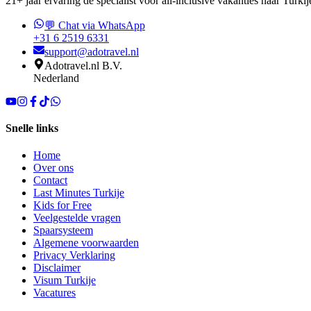
21+ jaar ervaring dé specialist voor all-inclusive vakanties naar Turkij
💬 Chat via WhatsApp
+31 6 2519 6331
support@adotravel.nl
Adotravel.nl B.V.
Nederland
Snelle links
Home
Over ons
Contact
Last Minutes Turkije
Kids for Free
Veelgestelde vragen
Spaarsysteem
Algemene voorwaarden
Privacy Verklaring
Disclaimer
Visum Turkije
Vacatures