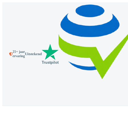
21+ jaar
Uitstekend
ervaring
Trustpilot