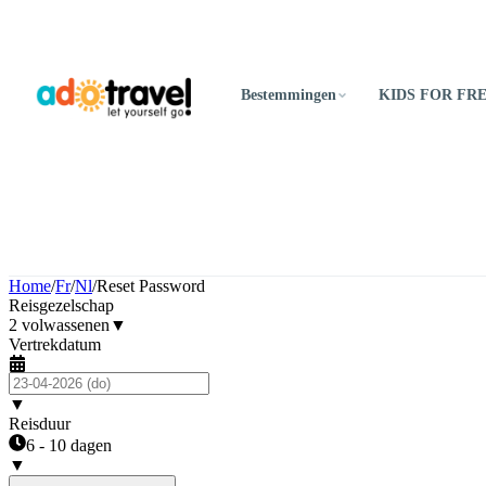
Bestemmingen
KIDS FOR FR
Home
/
Fr
/
Nl
/
Reset Password
Reisgezelschap
2 volwassenen
▼
Vertrekdatum
▼
Reisduur
6 - 10 dagen
▼