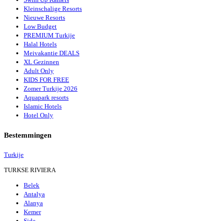
Kleinschalige Resorts
Nieuwe Resorts
Low Budget
PREMIUM Turkije
Halal Hotels
Meivakantie DEALS
XL Gezinnen
Adult Only
KIDS FOR FREE
Zomer Turkije 2026
Aquapark resorts
Islamic Hotels
Hotel Only
Bestemmingen
Turkije
TURKSE RIVIERA
Belek
Antalya
Alanya
Kemer
Side