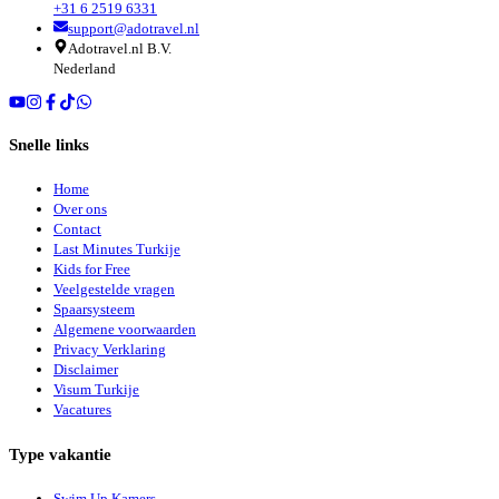
+31 6 2519 6331
support@adotravel.nl
Adotravel.nl B.V.
Nederland
Snelle links
Home
Over ons
Contact
Last Minutes Turkije
Kids for Free
Veelgestelde vragen
Spaarsysteem
Algemene voorwaarden
Privacy Verklaring
Disclaimer
Visum Turkije
Vacatures
Type vakantie
Swim Up Kamers