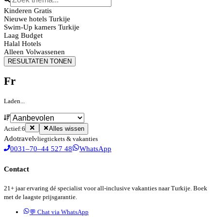
Kinderen Gratis
Nieuwe hotels Turkije
Swim-Up kamers Turkije
Laag Budget
Halal Hotels
Alleen Volwassenen
RESULTATEN TONEN
Fr
Laden...
Actief:
6
Alles wissen
Ado
travel
vliegtickets & vakanties
0031–70–44 527 48
WhatsApp
Contact
21+ jaar ervaring dé specialist voor all-inclusive vakanties naar Turkije. Boek
met de laagste prijsgarantie.
💬 Chat via WhatsApp