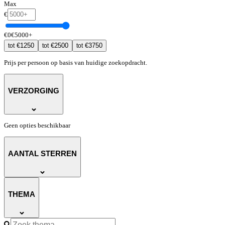
Max
€
€
0
€
5000
+
€
1250
€
2500
€
3750
tot
tot
tot
Prijs per persoon op basis van huidige zoekopdracht.
VERZORGING
Geen opties beschikbaar
AANTAL STERREN
THEMA