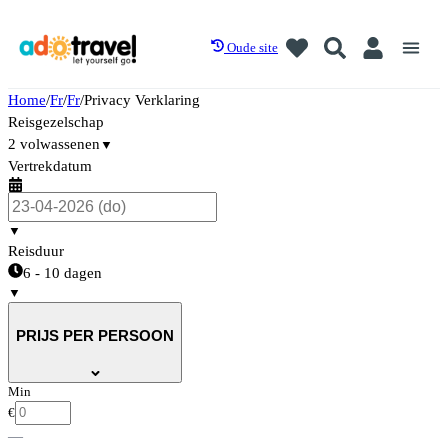
Oude site
Home
/
Fr
/
Fr
/
Privacy Verklaring
Reisgezelschap
2 volwassenen
▼
Vertrekdatum
▼
Reisduur
6 - 10 dagen
▼
PRIJS PER PERSOON
Min
€
—