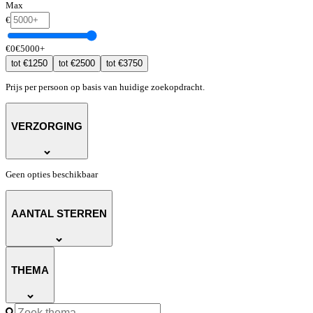
Max
€
€
0
€
5000
+
€
1250
€
2500
€
3750
tot
tot
tot
Prijs per persoon op basis van huidige zoekopdracht.
VERZORGING
Geen opties beschikbaar
AANTAL STERREN
THEMA