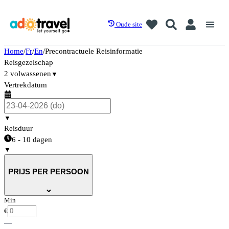
Oude site
Home
/
Fr
/
En
/
Precontractuele Reisinformatie
Reisgezelschap
2 volwassenen
▼
Vertrekdatum
▼
Reisduur
6 - 10 dagen
▼
PRIJS PER PERSOON
Min
€
—