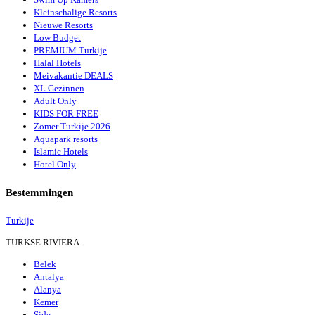
Kleinschalige Resorts
Nieuwe Resorts
Low Budget
PREMIUM Turkije
Halal Hotels
Meivakantie DEALS
XL Gezinnen
Adult Only
KIDS FOR FREE
Zomer Turkije 2026
Aquapark resorts
Islamic Hotels
Hotel Only
Bestemmingen
Turkije
TURKSE RIVIERA
Belek
Antalya
Alanya
Kemer
Side