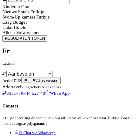
Kinderen Gratis
Nieuwe hotels Turkije
Swim-Up kamers Turkije
Laag Budget
Halal Hotels
Alleen Volwassenen
RESULTATEN TONEN
Fr
Laden...
Actief:
DUS
Alles wissen
Ado
travel
vliegtickets & vakanties
0031–70–44 527 48
WhatsApp
Contact
21+ jaar ervaring dé specialist voor all-inclusive vakanties naar Turkije. Boek
met de laagste prijsgarantie.
💬 Chat via WhatsApp