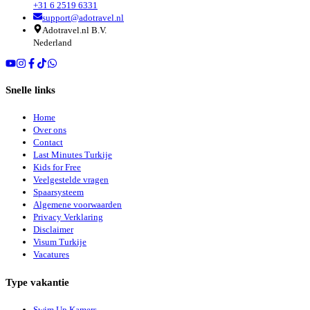
+31 6 2519 6331
support@adotravel.nl
Adotravel.nl B.V.
Nederland
Snelle links
Home
Over ons
Contact
Last Minutes Turkije
Kids for Free
Veelgestelde vragen
Spaarsysteem
Algemene voorwaarden
Privacy Verklaring
Disclaimer
Visum Turkije
Vacatures
Type vakantie
Swim Up Kamers