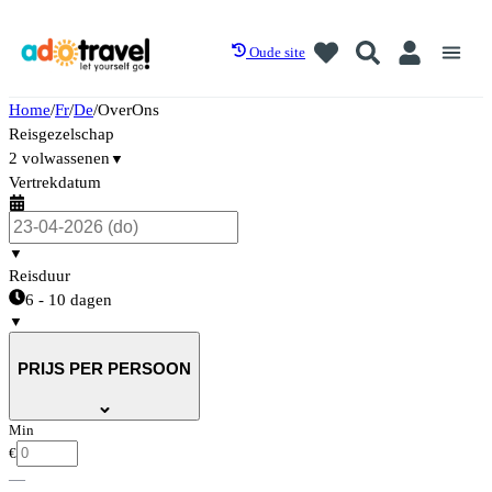
Oude site
Home
/
Fr
/
De
/
OverOns
Reisgezelschap
2 volwassenen
▼
Vertrekdatum
▼
Reisduur
6 - 10 dagen
▼
PRIJS PER PERSOON
Min
€
—