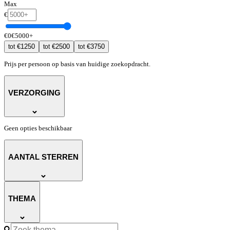
Max
€
€
0
€
5000
+
€
1250
€
2500
€
3750
tot
tot
tot
Prijs per persoon op basis van huidige zoekopdracht.
VERZORGING
Geen opties beschikbaar
AANTAL STERREN
THEMA