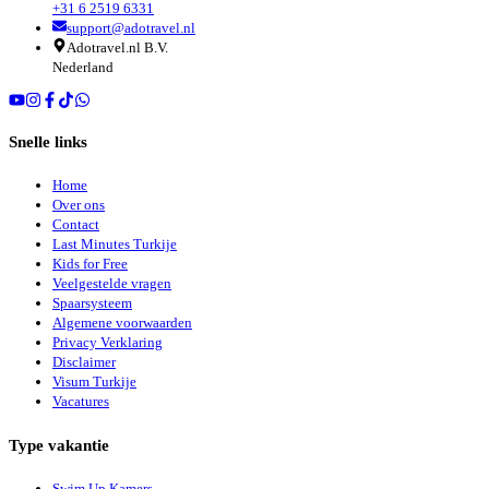
+31 6 2519 6331
support@adotravel.nl
Adotravel.nl B.V.
Nederland
Snelle links
Home
Over ons
Contact
Last Minutes Turkije
Kids for Free
Veelgestelde vragen
Spaarsysteem
Algemene voorwaarden
Privacy Verklaring
Disclaimer
Visum Turkije
Vacatures
Type vakantie
Swim Up Kamers