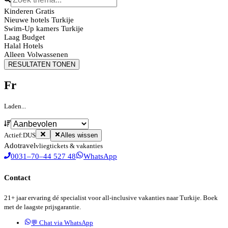
Kinderen Gratis
Nieuwe hotels Turkije
Swim-Up kamers Turkije
Laag Budget
Halal Hotels
Alleen Volwassenen
RESULTATEN TONEN
Fr
Laden...
Actief:
DUS
Alles wissen
Ado
travel
vliegtickets & vakanties
0031–70–44 527 48
WhatsApp
Contact
21+ jaar ervaring dé specialist voor all-inclusive vakanties naar Turkije. Boek
met de laagste prijsgarantie.
💬 Chat via WhatsApp