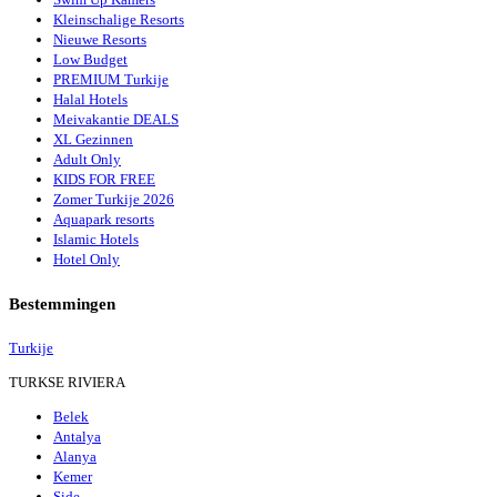
Kleinschalige Resorts
Nieuwe Resorts
Low Budget
PREMIUM Turkije
Halal Hotels
Meivakantie DEALS
XL Gezinnen
Adult Only
KIDS FOR FREE
Zomer Turkije 2026
Aquapark resorts
Islamic Hotels
Hotel Only
Bestemmingen
Turkije
TURKSE RIVIERA
Belek
Antalya
Alanya
Kemer
Side