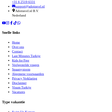
+31 6 2519 6331
support@adotravel.nl
Adotravel.nl B.V.
Nederland
Snelle links
Home
Over ons
Contact
Last Minutes Turkije
Kids for Free
Veelgestelde vragen
Spaarsysteem
Algemene voorwaarden
Privacy Verklaring
Disclaimer
Visum Turkije
Vacatures
Type vakantie
Swim Up Kamers