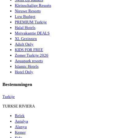
Kleinschalige Resorts
Nieuwe Resorts
Low Budget
PREMIUM Turkije
Halal Hotels
Meivakantie DEALS
XL Gezinnen
Adult Only
KIDS FOR FREE
Zomer Turkije 2026
Aquapark resorts
Islamic Hotels
Hotel Only
Bestemmingen
Turkije
TURKSE RIVIERA
Belek
Antalya
Alanya
Kemer
Side