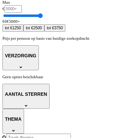
Max
€
€
0
€
5000
+
€
1250
€
2500
€
3750
tot
tot
tot
Prijs per persoon op basis van huidige zoekopdracht.
VERZORGING
Geen opties beschikbaar
AANTAL STERREN
THEMA