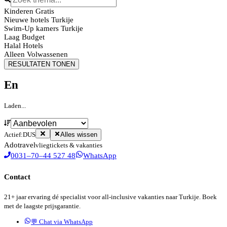
Kinderen Gratis
Nieuwe hotels Turkije
Swim-Up kamers Turkije
Laag Budget
Halal Hotels
Alleen Volwassenen
RESULTATEN TONEN
En
Laden...
Actief:
DUS
Alles wissen
Ado
travel
vliegtickets & vakanties
0031–70–44 527 48
WhatsApp
Contact
21+ jaar ervaring dé specialist voor all-inclusive vakanties naar Turkije. Boek
met de laagste prijsgarantie.
💬 Chat via WhatsApp