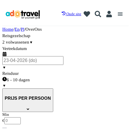
Oude site
Home
/
En
/
Pl
/
OverOns
Reisgezelschap
2 volwassenen
▼
Vertrekdatum
▼
Reisduur
6 - 10 dagen
▼
PRIJS PER PERSOON
Min
€
—