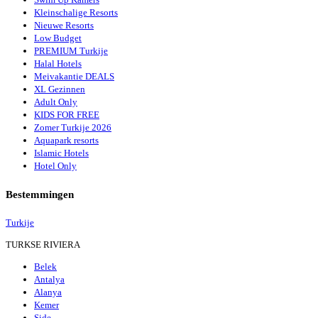
Kleinschalige Resorts
Nieuwe Resorts
Low Budget
PREMIUM Turkije
Halal Hotels
Meivakantie DEALS
XL Gezinnen
Adult Only
KIDS FOR FREE
Zomer Turkije 2026
Aquapark resorts
Islamic Hotels
Hotel Only
Bestemmingen
Turkije
TURKSE RIVIERA
Belek
Antalya
Alanya
Kemer
Side