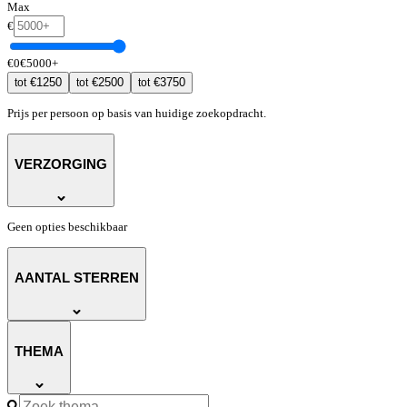
Max
€
€
0
€
5000
+
€
1250
€
2500
€
3750
tot
tot
tot
Prijs per persoon op basis van huidige zoekopdracht.
VERZORGING
Geen opties beschikbaar
AANTAL STERREN
THEMA