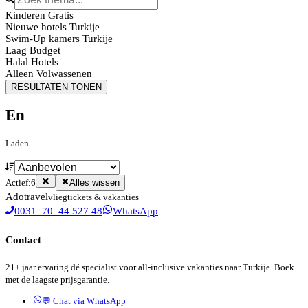
Kinderen Gratis
Nieuwe hotels Turkije
Swim-Up kamers Turkije
Laag Budget
Halal Hotels
Alleen Volwassenen
RESULTATEN TONEN
En
Laden...
Actief:
6
Alles wissen
Ado
travel
vliegtickets & vakanties
0031–70–44 527 48
WhatsApp
Contact
21+ jaar ervaring dé specialist voor all-inclusive vakanties naar Turkije. Boek
met de laagste prijsgarantie.
💬 Chat via WhatsApp