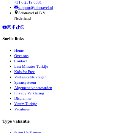
+31 6 2519 6331
support@adotravel.nl
Adotravel.nl B.V.
Nederland
Snelle links
Home
Over ons
Contact
Last Minutes Turkije
Kids for Free
Veelgestelde vragen
Spaarsysteem
Algemene voorwaarden
Privacy Verklaring
Disclaimer
Visum Turkije
Vacatures
Type vakantie
Swim Up Kamers