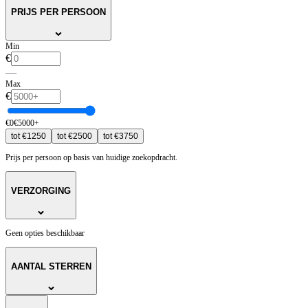
PRIJS PER PERSOON
Min
€
—
Max
€
€
0
€
5000
+
tot
€
1250
tot
€
2500
tot
€
3750
Prijs per persoon op basis van huidige zoekopdracht.
VERZORGING
Geen opties beschikbaar
AANTAL STERREN