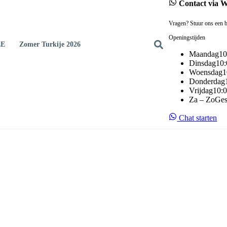
Contact via 
Vragen? Stuur ons een b
Openingstijden
EE
Zomer Turkije 2026
Maandag
10
Dinsdag
10:
Woensdag
1
Donderdag
Vrijdag
10:0
Za – Zo
Ges
Chat starten