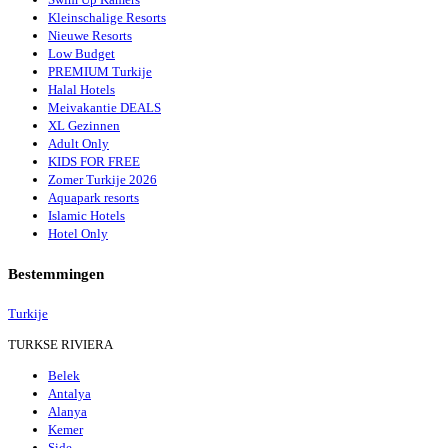
Kleinschalige Resorts
Nieuwe Resorts
Low Budget
PREMIUM Turkije
Halal Hotels
Meivakantie DEALS
XL Gezinnen
Adult Only
KIDS FOR FREE
Zomer Turkije 2026
Aquapark resorts
Islamic Hotels
Hotel Only
Bestemmingen
Turkije
TURKSE RIVIERA
Belek
Antalya
Alanya
Kemer
Side