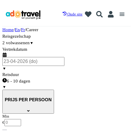
Oude site
Home
/
En
/
Fr
/
Career
Reisgezelschap
2 volwassenen
▼
Vertrekdatum
▼
Reisduur
6 - 10 dagen
▼
PRIJS PER PERSOON
Min
€
—