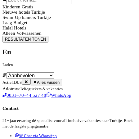
Kinderen Gratis
Nieuwe hotels Turkije
Swim-Up kamers Turkije
Laag Budget
Halal Hotels
Alleen Volwassenen
RESULTATEN TONEN
En
Laden...
Actief:
DUS
Alles wissen
Ado
travel
vliegtickets & vakanties
0031–70–44 527 48
WhatsApp
Contact
21+ jaar ervaring dé specialist voor all-inclusive vakanties naar Turkije. Boek
met de laagste prijsgarantie.
💬 Chat via WhatsApp