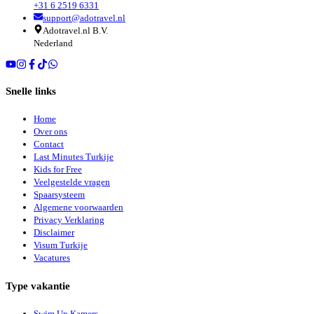
+31 6 2519 6331
support@adotravel.nl
Adotravel.nl B.V.
Nederland
Snelle links
Home
Over ons
Contact
Last Minutes Turkije
Kids for Free
Veelgestelde vragen
Spaarsysteem
Algemene voorwaarden
Privacy Verklaring
Disclaimer
Visum Turkije
Vacatures
Type vakantie
Swim Up Kamers