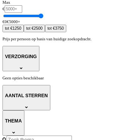
Max
€
€
0
€
5000
+
€
1250
€
2500
€
3750
tot
tot
tot
Prijs per persoon op basis van huidige zoekopdracht.
VERZORGING
Geen opties beschikbaar
AANTAL STERREN
THEMA