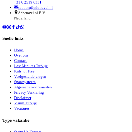
+31 6 2519 6331
support@adotravel.nl
Adotravel.nl B.V.
Nederland
Snelle links
Home
Over ons
Contact
Last Minutes Turkije
Kids for Free
Veelgestelde vragen
Spaarsysteem
Algemene voorwaarden
Privacy Verklaring
Disclaimer
Visum Turkije
Vacatures
Type vakantie
Swim Up Kamers