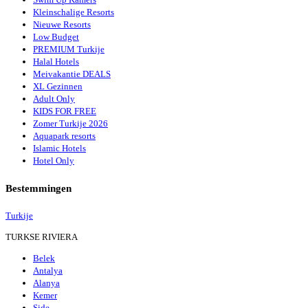
Kleinschalige Resorts
Nieuwe Resorts
Low Budget
PREMIUM Turkije
Halal Hotels
Meivakantie DEALS
XL Gezinnen
Adult Only
KIDS FOR FREE
Zomer Turkije 2026
Aquapark resorts
Islamic Hotels
Hotel Only
Bestemmingen
Turkije
TURKSE RIVIERA
Belek
Antalya
Alanya
Kemer
Side