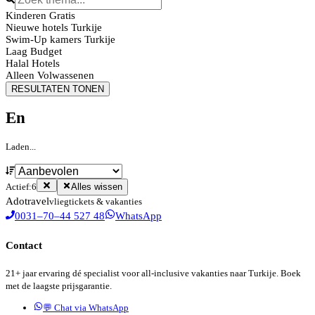
Kinderen Gratis
Nieuwe hotels Turkije
Swim-Up kamers Turkije
Laag Budget
Halal Hotels
Alleen Volwassenen
RESULTATEN TONEN
En
Laden...
Actief:
6
Alles wissen
Ado
travel
vliegtickets & vakanties
0031–70–44 527 48
WhatsApp
Contact
21+ jaar ervaring dé specialist voor all-inclusive vakanties naar Turkije. Boek
met de laagste prijsgarantie.
💬 Chat via WhatsApp