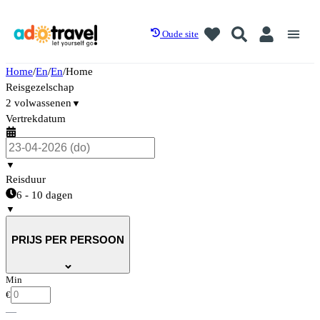
Oude site
Home
/
En
/
En
/
Home
Reisgezelschap
2 volwassenen
▼
Vertrekdatum
▼
Reisduur
6 - 10 dagen
▼
PRIJS PER PERSOON
Min
€
—