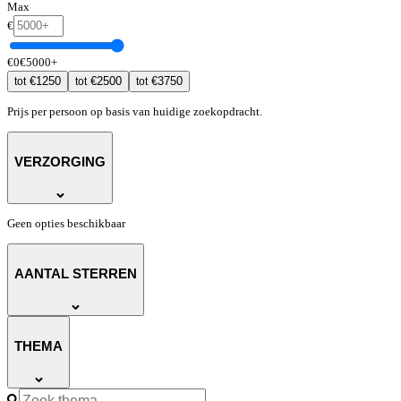
Max
€
€
0
€
5000
+
€
1250
€
2500
€
3750
tot
tot
tot
Prijs per persoon op basis van huidige zoekopdracht.
VERZORGING
Geen opties beschikbaar
AANTAL STERREN
THEMA