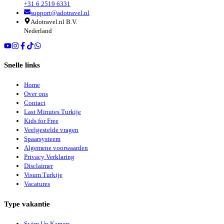
+31 6 2519 6331
support@adotravel.nl
Adotravel.nl B.V.
Nederland
Snelle links
Home
Over ons
Contact
Last Minutes Turkije
Kids for Free
Veelgestelde vragen
Spaarsysteem
Algemene voorwaarden
Privacy Verklaring
Disclaimer
Visum Turkije
Vacatures
Type vakantie
Swim Up Kamers