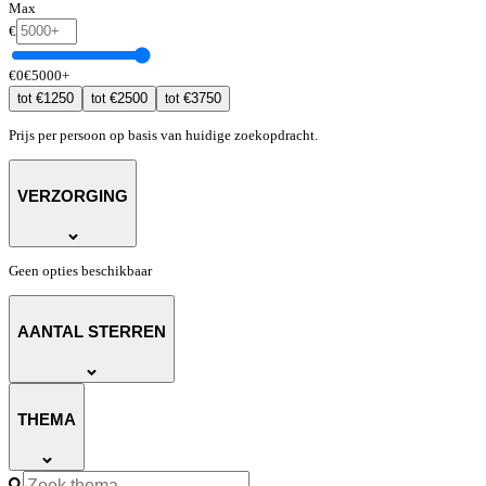
Max
€
€
0
€
5000
+
€
1250
€
2500
€
3750
tot
tot
tot
Prijs per persoon op basis van huidige zoekopdracht.
VERZORGING
Geen opties beschikbaar
AANTAL STERREN
THEMA