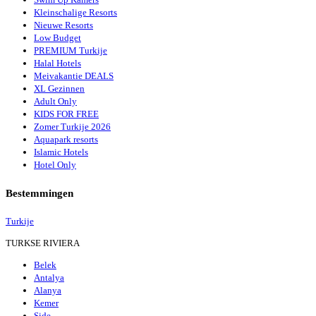
Kleinschalige Resorts
Nieuwe Resorts
Low Budget
PREMIUM Turkije
Halal Hotels
Meivakantie DEALS
XL Gezinnen
Adult Only
KIDS FOR FREE
Zomer Turkije 2026
Aquapark resorts
Islamic Hotels
Hotel Only
Bestemmingen
Turkije
TURKSE RIVIERA
Belek
Antalya
Alanya
Kemer
Side