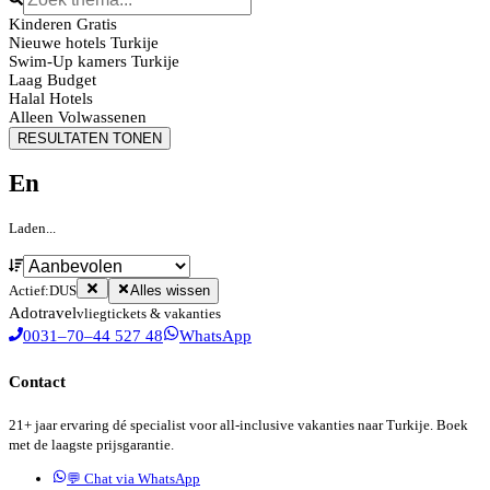
Kinderen Gratis
Nieuwe hotels Turkije
Swim-Up kamers Turkije
Laag Budget
Halal Hotels
Alleen Volwassenen
RESULTATEN TONEN
En
Laden...
Actief:
DUS
Alles wissen
Ado
travel
vliegtickets & vakanties
0031–70–44 527 48
WhatsApp
Contact
21+ jaar ervaring dé specialist voor all-inclusive vakanties naar Turkije. Boek
met de laagste prijsgarantie.
💬 Chat via WhatsApp