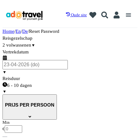
Oude site
Home
/
En
/
De
/
Reset Password
Reisgezelschap
2 volwassenen
▼
Vertrekdatum
▼
Reisduur
6 - 10 dagen
▼
PRIJS PER PERSOON
Min
€
—