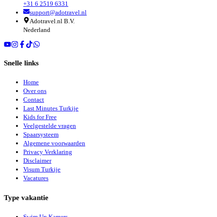
+31 6 2519 6331
support@adotravel.nl
Adotravel.nl B.V.
Nederland
Snelle links
Home
Over ons
Contact
Last Minutes Turkije
Kids for Free
Veelgestelde vragen
Spaarsysteem
Algemene voorwaarden
Privacy Verklaring
Disclaimer
Visum Turkije
Vacatures
Type vakantie
Swim Up Kamers