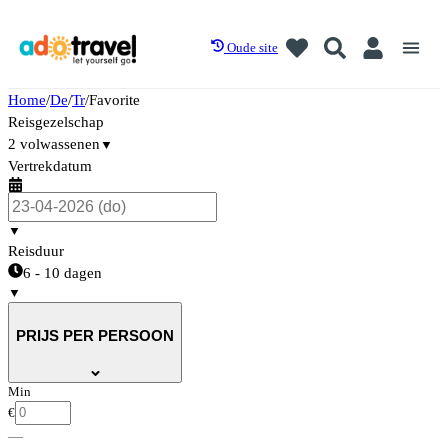
Oude site
Home
/
De
/
Tr
/
Favorite
Reisgezelschap
2 volwassenen
▼
Vertrekdatum
▼
Reisduur
6 - 10 dagen
▼
PRIJS PER PERSOON
Min
€
—