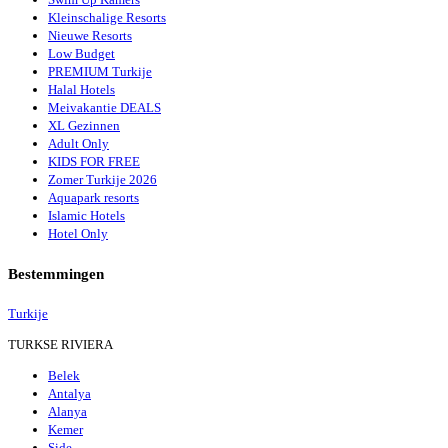
Kleinschalige Resorts
Nieuwe Resorts
Low Budget
PREMIUM Turkije
Halal Hotels
Meivakantie DEALS
XL Gezinnen
Adult Only
KIDS FOR FREE
Zomer Turkije 2026
Aquapark resorts
Islamic Hotels
Hotel Only
Bestemmingen
Turkije
TURKSE RIVIERA
Belek
Antalya
Alanya
Kemer
Side