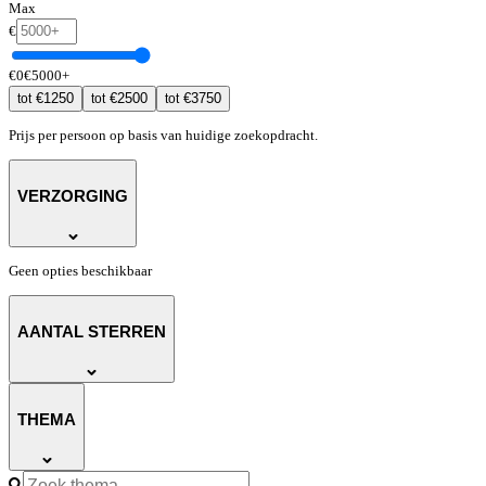
Max
€
€
0
€
5000
+
€
1250
€
2500
€
3750
tot
tot
tot
Prijs per persoon op basis van huidige zoekopdracht.
VERZORGING
Geen opties beschikbaar
AANTAL STERREN
THEMA