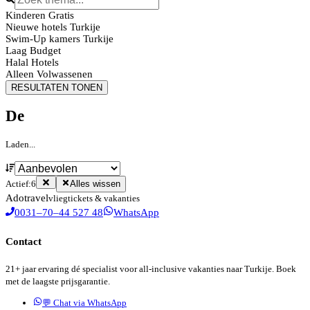
Kinderen Gratis
Nieuwe hotels Turkije
Swim-Up kamers Turkije
Laag Budget
Halal Hotels
Alleen Volwassenen
RESULTATEN TONEN
De
Laden...
Actief:
6
Alles wissen
Ado
travel
vliegtickets & vakanties
0031–70–44 527 48
WhatsApp
Contact
21+ jaar ervaring dé specialist voor all-inclusive vakanties naar Turkije. Boek
met de laagste prijsgarantie.
💬 Chat via WhatsApp