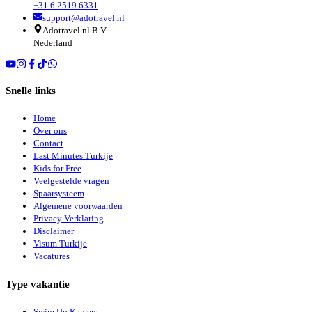
+31 6 2519 6331
support@adotravel.nl
Adotravel.nl B.V.
Nederland
Snelle links
Home
Over ons
Contact
Last Minutes Turkije
Kids for Free
Veelgestelde vragen
Spaarsysteem
Algemene voorwaarden
Privacy Verklaring
Disclaimer
Visum Turkije
Vacatures
Type vakantie
Swim Up Kamers