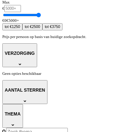
Max
€
€
0
€
5000
+
€
1250
€
2500
€
3750
tot
tot
tot
Prijs per persoon op basis van huidige zoekopdracht.
VERZORGING
Geen opties beschikbaar
AANTAL STERREN
THEMA