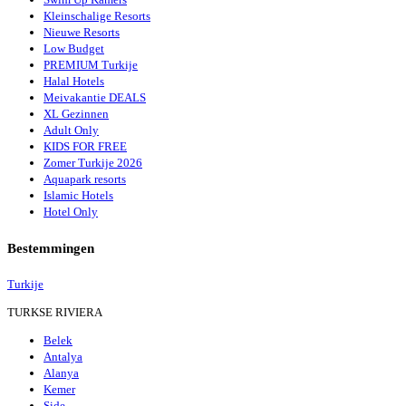
Kleinschalige Resorts
Nieuwe Resorts
Low Budget
PREMIUM Turkije
Halal Hotels
Meivakantie DEALS
XL Gezinnen
Adult Only
KIDS FOR FREE
Zomer Turkije 2026
Aquapark resorts
Islamic Hotels
Hotel Only
Bestemmingen
Turkije
TURKSE RIVIERA
Belek
Antalya
Alanya
Kemer
Side