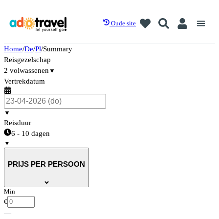
Oude site
Home
/
De
/
Pl
/
Summary
Reisgezelschap
2 volwassenen
▼
Vertrekdatum
▼
Reisduur
6 - 10 dagen
▼
PRIJS PER PERSOON
Min
€
—