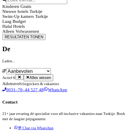
Kinderen Gratis
Nieuwe hotels Turkije
Swim-Up kamers Turkije
Laag Budget
Halal Hotels
Alleen Volwassenen
RESULTATEN TONEN
De
Laden...
Actief:
6
Alles wissen
Ado
travel
vliegtickets & vakanties
0031–70–44 527 48
WhatsApp
Contact
21+ jaar ervaring dé specialist voor all-inclusive vakanties naar Turkije. Boek
met de laagste prijsgarantie.
💬 Chat via WhatsApp