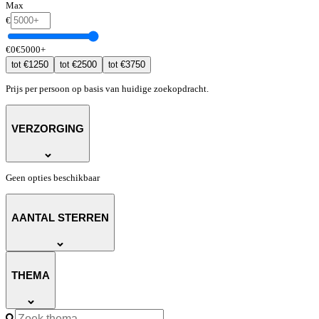
Max
€
€
0
€
5000
+
€
1250
€
2500
€
3750
tot
tot
tot
Prijs per persoon op basis van huidige zoekopdracht.
VERZORGING
Geen opties beschikbaar
AANTAL STERREN
THEMA