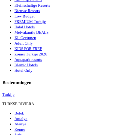
Kleinschalige Resorts
Nieuwe Resorts
Low Budget
PREMIUM Turkije
Halal Hotels
Meivakantie DEALS
XL Gezinnen
Adult Only
KIDS FOR FREE
Zomer Turkije 2026
Aquapark resorts
Islamic Hotels
Hotel Only
Bestemmingen
Turkije
TURKSE RIVIERA
Belek
Antalya
Alanya
Kemer
Side