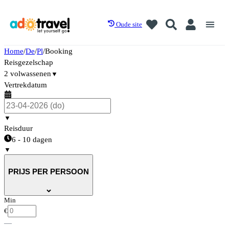
Oude site
Home
/
De
/
Pl
/
Booking
Reisgezelschap
2 volwassenen
▼
Vertrekdatum
▼
Reisduur
6 - 10 dagen
▼
PRIJS PER PERSOON
Min
€
—