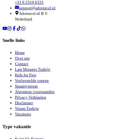
+31 6 2519 6331
support@adotravel.nl
Adotravel.nl B.V.
Nederland
Snelle links
Home
Over ons
Contact
Last Minutes Turkije
Kids for Free
Veelgestelde vragen
Spaarsysteem
Algemene voorwaarden
Privacy Verklaring
Disclaimer
Visum Turkije
Vacatures
Type vakantie
Swim Up Kamers