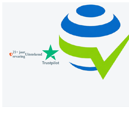
21+ jaar
Uitstekend
ervaring
Trustpilot