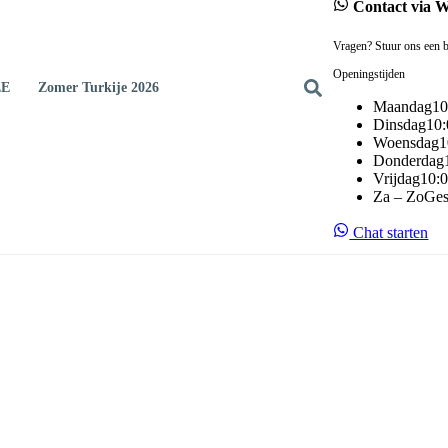
Contact via 
Vragen? Stuur ons een b
Openingstijden
EE
Zomer Turkije 2026
Maandag
10
Dinsdag
10:
Woensdag
1
Donderdag
Vrijdag
10:0
Za – Zo
Ges
Chat starten