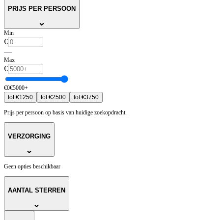
PRIJS PER PERSOON
Min
€
—
Max
€
€
0
€
5000
+
tot
€
1250
tot
€
2500
tot
€
3750
Prijs per persoon op basis van huidige zoekopdracht.
VERZORGING
Geen opties beschikbaar
AANTAL STERREN