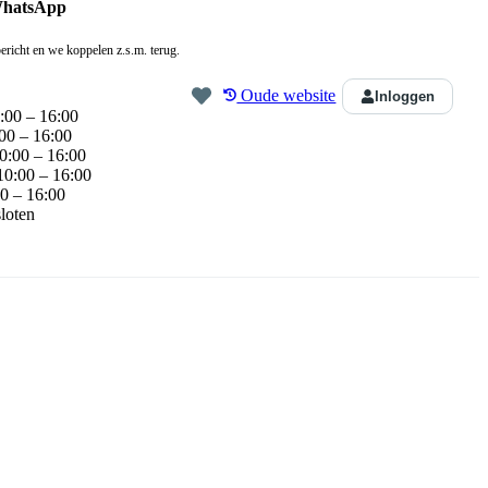
WhatsApp
ericht en we koppelen z.s.m. terug.
Oude website
Inloggen
:00 – 16:00
00 – 16:00
0:00 – 16:00
10:00 – 16:00
0 – 16:00
loten