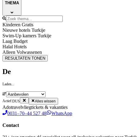
THEMA
Kinderen Gratis
Nieuwe hotels Turkije
Swim-Up kamers Turkije
Laag Budget
Halal Hotels
Alleen Volwassenen
RESULTATEN TONEN
De
Laden...
Actief:
DUS
Alles wissen
Ado
travel
vliegtickets & vakanties
0031–70–44 527 48
WhatsApp
Contact