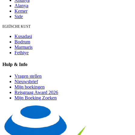
Antalya
Alanya
Kemer
Side
EGEÏSCHE KUST
Kusadasi
Bodrum
Marmaris
Fethiye
Hulp & Info
Vragen stellen
Nieuwsbrief
Mijn boekingen
Reisgraag Award 2026
Mijn Boeking Zoeken