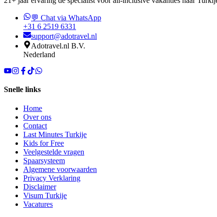
21+ jaar ervaring dé specialist voor all-inclusive vakanties naar Turkij
💬 Chat via WhatsApp
+31 6 2519 6331
support@adotravel.nl
Adotravel.nl B.V.
Nederland
Snelle links
Home
Over ons
Contact
Last Minutes Turkije
Kids for Free
Veelgestelde vragen
Spaarsysteem
Algemene voorwaarden
Privacy Verklaring
Disclaimer
Visum Turkije
Vacatures