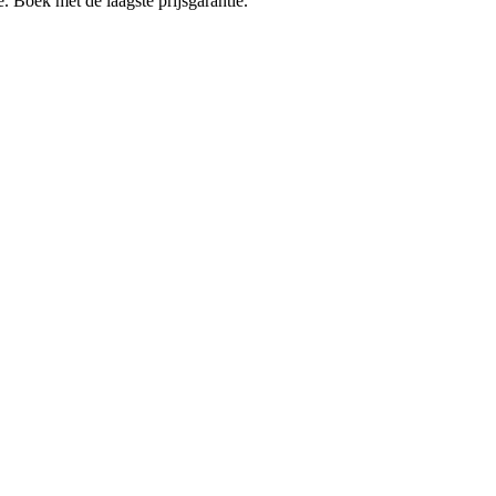
e. Boek met de laagste prijsgarantie.