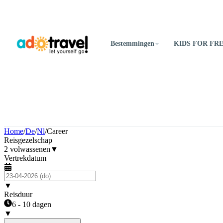
Bestemmingen
KIDS FOR FR
Home
/
De
/
Nl
/
Career
Reisgezelschap
2 volwassenen
▼
Vertrekdatum
▼
Reisduur
6 - 10 dagen
▼