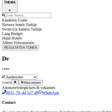
THEMA
Kinderen Gratis
Nieuwe hotels Turkije
Swim-Up kamers Turkije
Laag Budget
Halal Hotels
Alleen Volwassenen
RESULTATEN TONEN
De
Laden...
Actief:
6
Alles wissen
Ado
travel
vliegtickets & vakanties
0031–70–44 527 48
WhatsApp
Contact