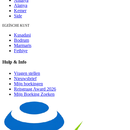
Antalya
Alanya
Kemer
Side
EGEÏSCHE KUST
Kusadasi
Bodrum
Marmaris
Fethiye
Hulp & Info
Vragen stellen
Nieuwsbrief
Mijn boekingen
Reisgraag Award 2026
Mijn Boeking Zoeken