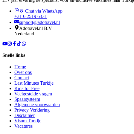
21+ jaar ervaring dé specialist voor all-inclusive vakanties naar Turkij
💬 Chat via WhatsApp
+31 6 2519 6331
support@adotravel.nl
Adotravel.nl B.V.
Nederland
Snelle links
Home
Over ons
Contact
Last Minutes Turkije
Kids for Free
Veelgestelde vragen
Spaarsysteem
Algemene voorwaarden
Privacy Verklaring
Disclaimer
Visum Turkije
Vacatures