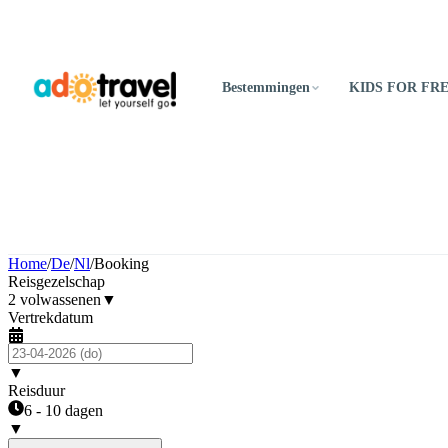
Bestemmingen
KIDS FOR FR
Home
/
De
/
Nl
/
Booking
Reisgezelschap
2 volwassenen
▼
Vertrekdatum
▼
Reisduur
6 - 10 dagen
▼