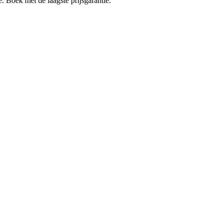
e. Boek met de laagste prijsgarantie.