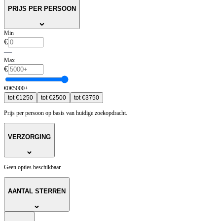
PRIJS PER PERSOON
Min
€
—
Max
€
€
0
€
5000
+
tot
€
1250
tot
€
2500
tot
€
3750
Prijs per persoon op basis van huidige zoekopdracht.
VERZORGING
Geen opties beschikbaar
AANTAL STERREN