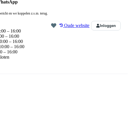
WhatsApp
ericht en we koppelen z.s.m. terug.
Oude website
Inloggen
:00 – 16:00
00 – 16:00
0:00 – 16:00
10:00 – 16:00
0 – 16:00
loten