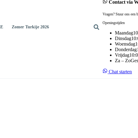
Contact via 
Vragen? Stuur ons een b
Openingstijden
EE
Zomer Turkije 2026
Maandag
10
Dinsdag
10:
Woensdag
1
Donderdag
Vrijdag
10:0
Za – Zo
Ges
Chat starten