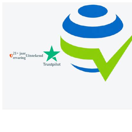
21+ jaar
Uitstekend
ervaring
Trustpilot