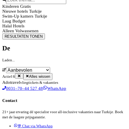
Kinderen Gratis
Nieuwe hotels Turkije
Swim-Up kamers Turkije
Laag Budget
Halal Hotels
Alleen Volwassenen
RESULTATEN TONEN
De
Laden...
Actief:
6
Alles wissen
Ado
travel
vliegtickets & vakanties
0031–70–44 527 48
WhatsApp
Contact
21+ jaar ervaring dé specialist voor all-inclusive vakanties naar Turkije. Boek
met de laagste prijsgarantie.
💬 Chat via WhatsApp