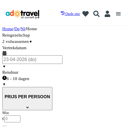
Oude site
Home
/
De
/
Nl
/
Home
Reisgezelschap
2 volwassenen
▼
Vertrekdatum
▼
Reisduur
6 - 10 dagen
▼
PRIJS PER PERSOON
Min
€
—