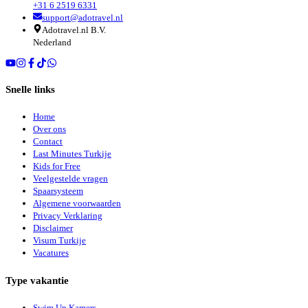
+31 6 2519 6331
support@adotravel.nl
Adotravel.nl B.V.
Nederland
Snelle links
Home
Over ons
Contact
Last Minutes Turkije
Kids for Free
Veelgestelde vragen
Spaarsysteem
Algemene voorwaarden
Privacy Verklaring
Disclaimer
Visum Turkije
Vacatures
Type vakantie
Swim Up Kamers