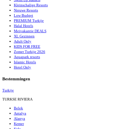
Kleinschalige Resorts
Nieuwe Resorts
Low Budget
PREMIUM Turkije
Halal Hotels
Meivakantie DEALS
XL Gezinnen
Adult Only
KIDS FOR FREE
Zomer Turkije 2026
Aquapark resorts
Islamic Hotels
Hotel Only
Bestemmingen
Turkije
TURKSE RIVIERA
Belek
Antalya
Alanya
Kemer
Side