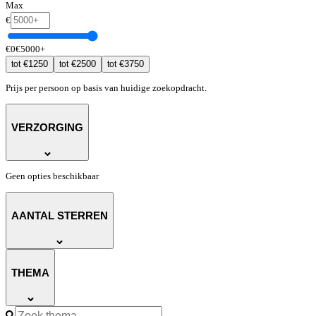
Max
€
€
0
€
5000
+
€
1250
€
2500
€
3750
tot
tot
tot
Prijs per persoon op basis van huidige zoekopdracht.
VERZORGING
Geen opties beschikbaar
AANTAL STERREN
THEMA