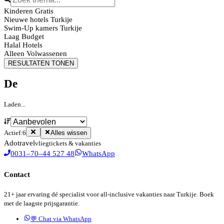
Kinderen Gratis
Nieuwe hotels Turkije
Swim-Up kamers Turkije
Laag Budget
Halal Hotels
Alleen Volwassenen
RESULTATEN TONEN
De
Laden...
Actief:
6
Alles wissen
Ado
travel
vliegtickets & vakanties
0031–70–44 527 48
WhatsApp
Contact
21+ jaar ervaring dé specialist voor all-inclusive vakanties naar Turkije. Boek
met de laagste prijsgarantie.
💬 Chat via WhatsApp