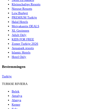
Kleinschalige Resorts
Nieuwe Resorts
Low Budget
PREMIUM Turkije
Halal Hotels
Meivakantie DEALS
XL Gezinnen
Adult Only
KIDS FOR FREE
Zomer Turkije 2026
Aquapark resorts
Islamic Hotels
Hotel Only
Bestemmingen
Turkije
TURKSE RIVIERA
Belek
Antalya
Alanya
Kemer
Side