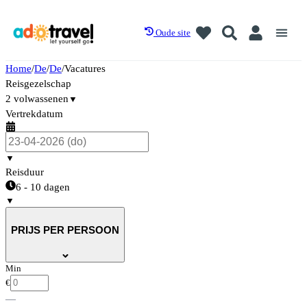
Oude site
Home
/
De
/
De
/
Vacatures
Reisgezelschap
2 volwassenen
▼
Vertrekdatum
▼
Reisduur
6 - 10 dagen
▼
PRIJS PER PERSOON
Min
€
—