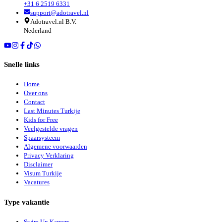
+31 6 2519 6331
support@adotravel.nl
Adotravel.nl B.V.
Nederland
Snelle links
Home
Over ons
Contact
Last Minutes Turkije
Kids for Free
Veelgestelde vragen
Spaarsysteem
Algemene voorwaarden
Privacy Verklaring
Disclaimer
Visum Turkije
Vacatures
Type vakantie
Swim Up Kamers