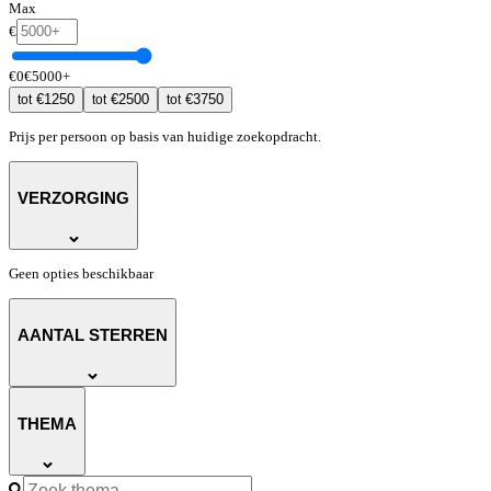
Max
€
€
0
€
5000
+
€
1250
€
2500
€
3750
tot
tot
tot
Prijs per persoon op basis van huidige zoekopdracht.
VERZORGING
Geen opties beschikbaar
AANTAL STERREN
THEMA