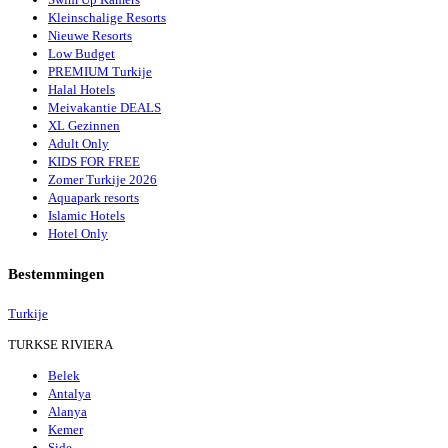
Kleinschalige Resorts
Nieuwe Resorts
Low Budget
PREMIUM Turkije
Halal Hotels
Meivakantie DEALS
XL Gezinnen
Adult Only
KIDS FOR FREE
Zomer Turkije 2026
Aquapark resorts
Islamic Hotels
Hotel Only
Bestemmingen
Turkije
TURKSE RIVIERA
Belek
Antalya
Alanya
Kemer
Side