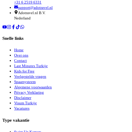
+31 6 2519 6331
support@adotravel.nl
Adotravel.nl B.V.
Nederland
Snelle links
Home
Over ons
Contact
Last Minutes Turkije
Kids for Free
Veelgestelde vragen
Spaarsysteem
Algemene voorwaarden
Privacy Verklaring
Disclaimer
Visum Turkije
Vacatures
Type vakantie
Swim Up Kamers