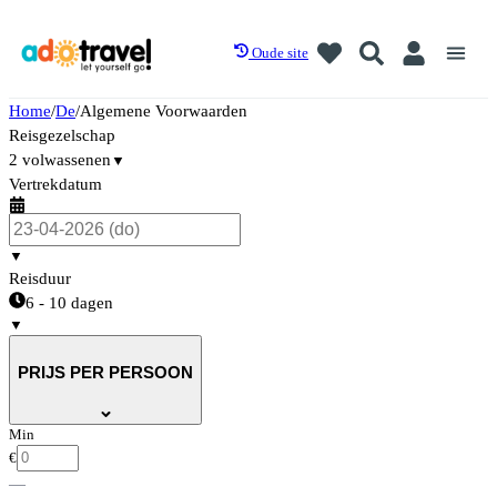
Oude site
Home
/
De
/
Algemene Voorwaarden
Reisgezelschap
2 volwassenen
▼
Vertrekdatum
▼
Reisduur
6 - 10 dagen
▼
PRIJS PER PERSOON
Min
€
—