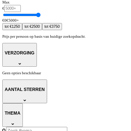
Max
€
€
0
€
5000
+
€
1250
€
2500
€
3750
tot
tot
tot
Prijs per persoon op basis van huidige zoekopdracht.
VERZORGING
Geen opties beschikbaar
AANTAL STERREN
THEMA