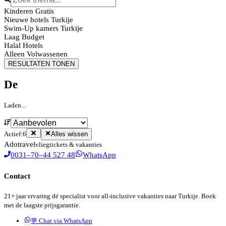
Kinderen Gratis
Nieuwe hotels Turkije
Swim-Up kamers Turkije
Laag Budget
Halal Hotels
Alleen Volwassenen
RESULTATEN TONEN
De
Laden...
Actief:
6
Alles wissen
Ado
travel
vliegtickets & vakanties
0031–70–44 527 48
WhatsApp
Contact
21+ jaar ervaring dé specialist voor all-inclusive vakanties naar Turkije. Boek
met de laagste prijsgarantie.
💬 Chat via WhatsApp